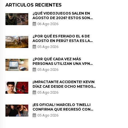
ARTICULOS RECIENTES
¿QUÉ VIDEOJUEGOS SALEN EN
AGOSTO DE 2026? ESTOS SON
LOS ESTRENOS MÁS ESPERADOS
06 Ago 2026
¿POR QUÉ ES FERIADO EL 6 DE
AGOSTO EN PERÚ? ESTA ES LA
HISTORIA
05 Ago 2026
¿POR QUÉ CADA VEZ MÁS
PERSONAS UTILIZAN UNA VPN
PARA PROTEGER SU
05 Ago 2026
PRIVACIDAD?
¡IMPACTANTE ACCIDENTE! KEVIN
DÍAZ CAE DESDE OCHO METROS
EN “ESTO ES GUERRA” Y GENERA
05 Ago 2026
PREOCUPACIÓN
¡ES OFICIAL! MARCELO TINELLI
CONFIRMA QUE REGRESÓ CON
MILETT FIGUEROA: “EL AMOR
05 Ago 2026
PUDO MÁS”