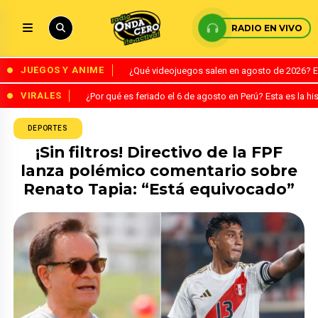
RADIO EN VIVO
JUEGOS Y ANIME
¿Qué videojuegos salen en agosto de 2026? 
VIRALES
¿Por qué es feriado el 6 de agosto en Perú? Esta es la his
DEPORTES
¡Sin filtros! Directivo de la FPF
lanza polémico comentario sobre
Renato Tapia: “Está equivocado”