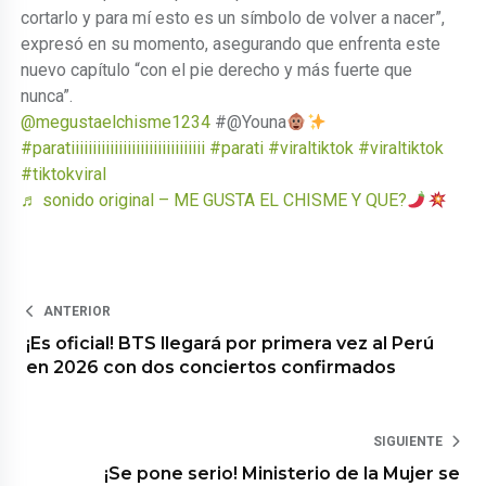
cortarlo y para mí esto es un símbolo de volver a nacer”,
expresó en su momento, asegurando que enfrenta este
nuevo capítulo “con el pie derecho y más fuerte que
nunca”.
@megustaelchisme1234
#@Youna
#paratiiiiiiiiiiiiiiiiiiiiiiiiiiiiiii
#parati
#viraltiktok
#viraltiktok
#tiktokviral
♬ sonido original – ME GUSTA EL CHISME Y QUE?
ANTERIOR
¡Es oficial! BTS llegará por primera vez al Perú
en 2026 con dos conciertos confirmados
SIGUIENTE
¡Se pone serio! Ministerio de la Mujer se