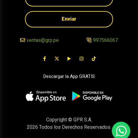
Enviar
ventas@grp.pe
997566067
Descargar la App GRATIS
Copyright © GPR S.A.
2026
Todos los Derechos Reservados.