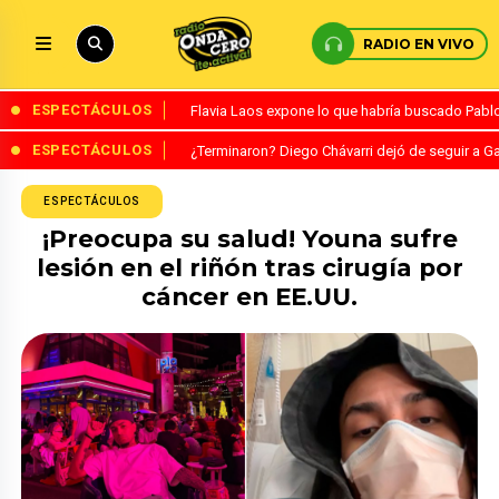
RADIO EN VIVO
ESPECTÁCULOS
Flavia Laos expone lo que habría buscado Pablo 
ESPECTÁCULOS
¿Terminaron? Diego Chávarri dejó de seguir a Ga
ESPECTÁCULOS
¡Preocupa su salud! Youna sufre
lesión en el riñón tras cirugía por
cáncer en EE.UU.