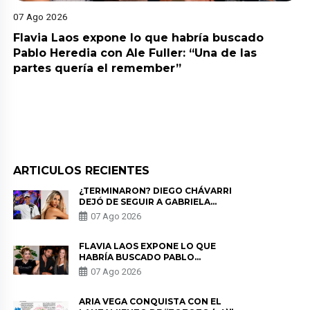
07 Ago 2026
Flavia Laos expone lo que habría buscado
Pablo Heredia con Ale Fuller: “Una de las
partes quería el remember”
ARTICULOS RECIENTES
¿TERMINARON? DIEGO CHÁVARRI
DEJÓ DE SEGUIR A GABRIELA
HERRERA Y ANUNCIA SU SALIDA
07 Ago 2026
DE PÓDCAST
FLAVIA LAOS EXPONE LO QUE
HABRÍA BUSCADO PABLO
HEREDIA CON ALE FULLER: “UNA
07 Ago 2026
DE LAS PARTES QUERÍA EL
REMEMBER”
ARIA VEGA CONQUISTA CON EL