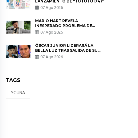
LANZAMIENTO DE “TOTOTO (+4)”
07 Ago 2026
MARIO HART REVELA
INESPERADO PROBLEMA DE
SALUD ANTES DE SEPARARSE DE
07 Ago 2026
KORINA: “ME ENCONTRARON UN
TUMOR”
ÓSCAR JUNIOR LIDERARÁ LA
BELLA LUZ TRAS SALIDA DE SU
PADRE POR POLÉMICA CON
07 Ago 2026
NALDY SALDAÑA
TAGS
YOUNA