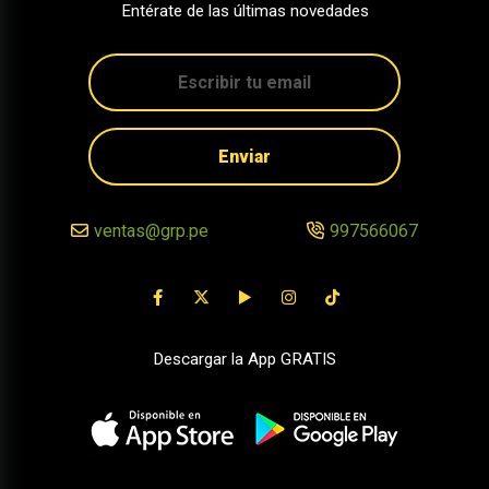
Entérate de las últimas novedades
Enviar
ventas@grp.pe
997566067
Descargar la App GRATIS