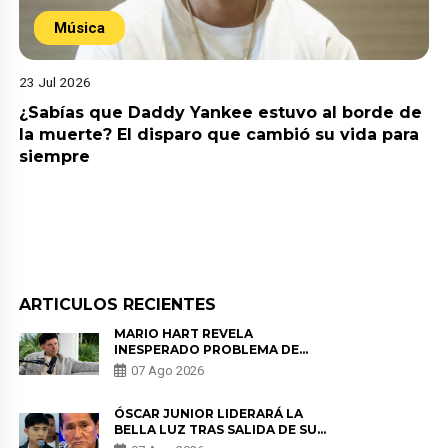
Música
23 Jul 2026
¿Sabías que Daddy Yankee estuvo al borde de
la muerte? El disparo que cambió su vida para
siempre
ARTICULOS RECIENTES
MARIO HART REVELA
INESPERADO PROBLEMA DE
SALUD ANTES DE SEPARARSE DE
07 Ago 2026
KORINA: “ME ENCONTRARON UN
TUMOR”
ÓSCAR JUNIOR LIDERARÁ LA
BELLA LUZ TRAS SALIDA DE SU
PADRE POR POLÉMICA CON