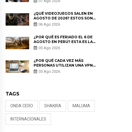
07 Ago 2026
NALDY SALDAÑA
¿QUÉ VIDEOJUEGOS SALEN EN
AGOSTO DE 2026? ESTOS SON
LOS ESTRENOS MÁS ESPERADOS
06 Ago 2026
¿POR QUÉ ES FERIADO EL 6 DE
AGOSTO EN PERÚ? ESTA ES LA
HISTORIA
05 Ago 2026
¿POR QUÉ CADA VEZ MÁS
PERSONAS UTILIZAN UNA VPN
PARA PROTEGER SU
05 Ago 2026
PRIVACIDAD?
TAGS
ONDA CERO
SHAKIRA
MALUMA
INTERNACIONALES