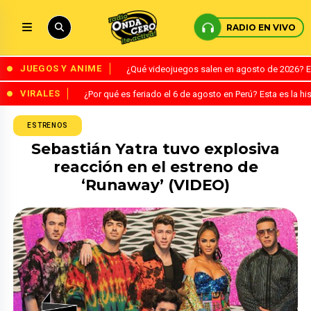
RADIO EN VIVO
JUEGOS Y ANIME
¿Qué videojuegos salen en agosto de 2026? 
VIRALES
¿Por qué es feriado el 6 de agosto en Perú? Esta es la his
ESTRENOS
Sebastián Yatra tuvo explosiva
reacción en el estreno de
‘Runaway’ (VIDEO)