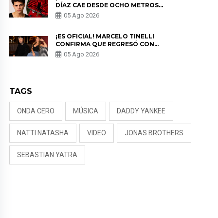
DÍAZ CAE DESDE OCHO METROS
EN “ESTO ES GUERRA” Y GENERA
05 Ago 2026
PREOCUPACIÓN
¡ES OFICIAL! MARCELO TINELLI
CONFIRMA QUE REGRESÓ CON
MILETT FIGUEROA: “EL AMOR
05 Ago 2026
PUDO MÁS”
TAGS
ONDA CERO
MÚSICA
DADDY YANKEE
NATTI NATASHA
VIDEO
JONAS BROTHERS
SEBASTIAN YATRA