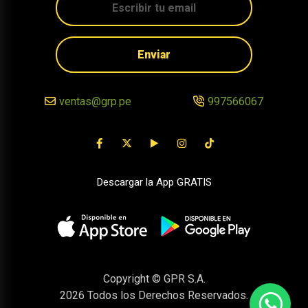
Enviar
ventas@grp.pe
997566067
Descargar la App GRATIS
Copyright © GPR S.A.
2026
Todos los Derechos Reservados.