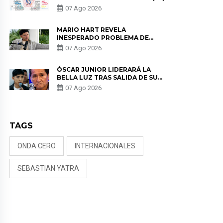
07 Ago 2026
MARIO HART REVELA
INESPERADO PROBLEMA DE
SALUD ANTES DE SEPARARSE DE
07 Ago 2026
KORINA: “ME ENCONTRARON UN
TUMOR”
ÓSCAR JUNIOR LIDERARÁ LA
BELLA LUZ TRAS SALIDA DE SU
PADRE POR POLÉMICA CON
07 Ago 2026
NALDY SALDAÑA
TAGS
ONDA CERO
INTERNACIONALES
SEBASTIAN YATRA