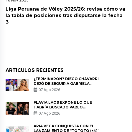
10 Nov 2025
Liga Peruana de Vóley 2025/26: revisa cómo va
la tabla de posiciones tras disputarse la fecha
3
ARTICULOS RECIENTES
¿TERMINARON? DIEGO CHÁVARRI
DEJÓ DE SEGUIR A GABRIELA
HERRERA Y ANUNCIA SU SALIDA
07 Ago 2026
DE PÓDCAST
FLAVIA LAOS EXPONE LO QUE
HABRÍA BUSCADO PABLO
HEREDIA CON ALE FULLER: “UNA
07 Ago 2026
DE LAS PARTES QUERÍA EL
REMEMBER”
ARIA VEGA CONQUISTA CON EL
LANZAMIENTO DE “TOTOTO (+4)”