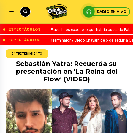
RADIO EN VIVO
ESPECTÁCULOS
Flavia Laos expone lo que habría buscado Pablo 
ESPECTÁCULOS
¿Terminaron? Diego Chávarri dejó de seguir a Ga
ENTRETENIMIENTO
Sebastián Yatra: Recuerda su
presentación en ‘La Reina del
Flow’ (VIDEO)