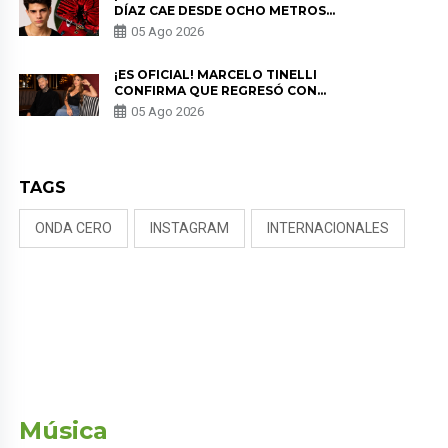
DÍAZ CAE DESDE OCHO METROS
EN “ESTO ES GUERRA” Y GENERA
05 Ago 2026
PREOCUPACIÓN
¡ES OFICIAL! MARCELO TINELLI
CONFIRMA QUE REGRESÓ CON
MILETT FIGUEROA: “EL AMOR
05 Ago 2026
PUDO MÁS”
TAGS
ONDA CERO
INSTAGRAM
INTERNACIONALES
Música