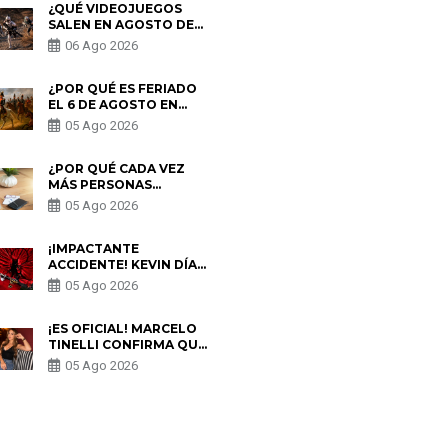
¿QUÉ VIDEOJUEGOS
SALEN EN AGOSTO DE
2026? ESTOS SON LOS
06 Ago 2026
ESTRENOS MÁS
ESPERADOS
¿POR QUÉ ES FERIADO
EL 6 DE AGOSTO EN
PERÚ? ESTA ES LA
05 Ago 2026
HISTORIA
¿POR QUÉ CADA VEZ
MÁS PERSONAS
UTILIZAN UNA VPN
05 Ago 2026
PARA PROTEGER SU
PRIVACIDAD?
¡IMPACTANTE
ACCIDENTE! KEVIN DÍAZ
CAE DESDE OCHO
05 Ago 2026
METROS EN “ESTO ES
GUERRA” Y GENERA
PREOCUPACIÓN
¡ES OFICIAL! MARCELO
TINELLI CONFIRMA QUE
REGRESÓ CON MILETT
05 Ago 2026
FIGUEROA: “EL AMOR
PUDO MÁS”
S