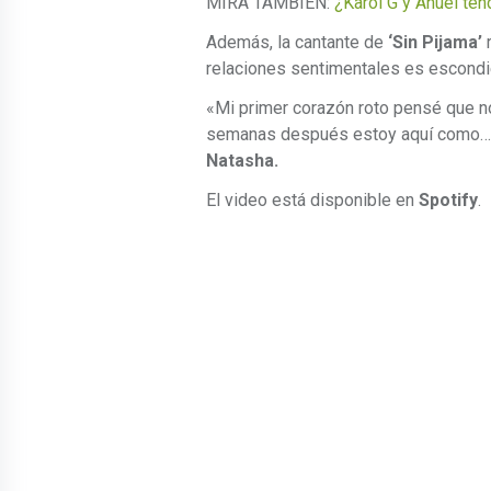
MIRA TAMBIÉN:
¿Karol G y Anuel tend
Además, la cantante de
‘Sin Pijama’
r
relaciones sentimentales es escondi
«Mi primer corazón roto pensé que no
semanas después estoy aquí como… ‘
Natasha.
El video está disponible en
Spotify
.