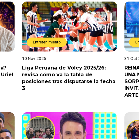
Entretenimiento
E
10 Nov 2025
31 Oct
na?
Liga Peruana de Vóley 2025/26:
REIN
Uriel
revisa cómo va la tabla de
UNA 
posiciones tras disputarse la fecha
SORP
3
INVI
ARTE