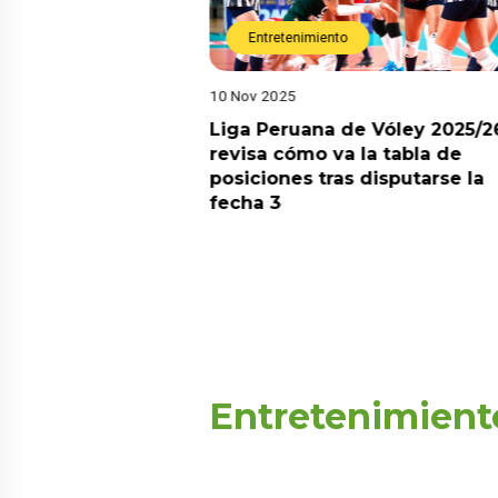
Entretenimiento
10 Nov 2025
arot esta semana?
Liga Peruana de Vóley 2025/2
predicciones de
revisa cómo va la tabla de
aquí
posiciones tras disputarse la
fecha 3
Entretenimient