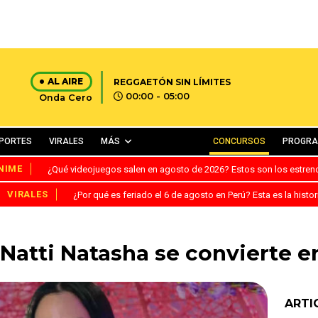
AL AIRE
REGGAETÓN SIN LÍMITES
00:00 - 05:00
Onda Cero
PORTES
VIRALES
MÁS
CONCURSOS
PROGR
NIME
¿Qué videojuegos salen en agosto de 2026? Estos son los estre
VIRALES
¿Por qué es feriado el 6 de agosto en Perú? Esta es la histor
 Natti Natasha se convierte e
ARTI