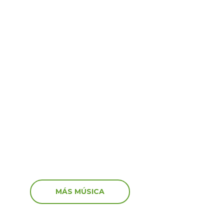
enimiento
Entretenimiento
5
17 Oct 2025
ime” no va más! El
‘Peluchín’ arremete con
anuncia el fin del
artistas que participaro
 en el canal de Youtube
marcha: “Miserables”
MÁS MÚSICA