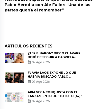
Pablo Heredia con Ale Fuller: “Una de las
partes quería el remember”
ARTICULOS RECIENTES
¿TERMINARON? DIEGO CHÁVARRI
DEJÓ DE SEGUIR A GABRIELA
HERRERA Y ANUNCIA SU SALIDA
07 Ago 2026
DE PÓDCAST
FLAVIA LAOS EXPONE LO QUE
HABRÍA BUSCADO PABLO
HEREDIA CON ALE FULLER: “UNA
07 Ago 2026
DE LAS PARTES QUERÍA EL
REMEMBER”
ARIA VEGA CONQUISTA CON EL
LANZAMIENTO DE “TOTOTO (+4)”
07 Ago 2026