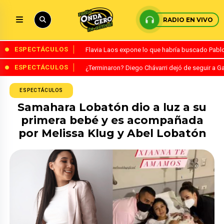
RADIO EN VIVO
ESPECTÁCULOS
Flavia Laos expone lo que habría buscado Pablo 
ESPECTÁCULOS
¿Terminaron? Diego Chávarri dejó de seguir a Ga
ESPECTÁCULOS
Samahara Lobatón dio a luz a su
primera bebé y es acompañada
por Melissa Klug y Abel Lobatón