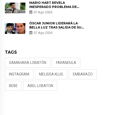
MARIO HART REVELA
INESPERADO PROBLEMA DE
SALUD ANTES DE SEPARARSE DE
07 Ago 2026
KORINA: “ME ENCONTRARON UN
TUMOR”
ÓSCAR JUNIOR LIDERARÁ LA
BELLA LUZ TRAS SALIDA DE SU
PADRE POR POLÉMICA CON
07 Ago 2026
NALDY SALDAÑA
TAGS
SAMAHARA LOBATÓN
FARANDULA
INSTAGRAM
MELISSA KLUG
EMBARAZO
BEBE
ABEL LOBATON