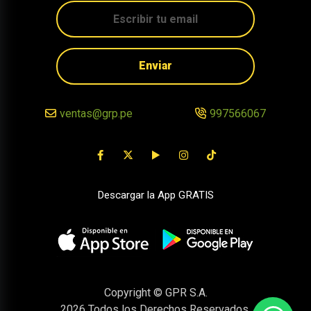
Enviar
ventas@grp.pe
997566067
Descargar la App GRATIS
Copyright © GPR S.A.
2026
Todos los Derechos Reservados.