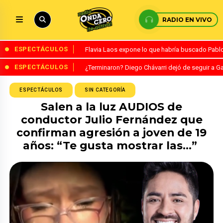
RADIO EN VIVO
ESPECTÁCULOS
Flavia Laos expone lo que habría buscado Pablo 
ESPECTÁCULOS
¿Terminaron? Diego Chávarri dejó de seguir a Ga
ESPECTÁCULOS
SIN CATEGORÍA
Salen a la luz AUDIOS de
conductor Julio Fernández que
confirman agresión a joven de 19
años: “Te gusta mostrar las…”