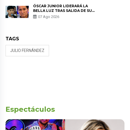
TUMOR”
ÓSCAR JUNIOR LIDERARÁ LA
BELLA LUZ TRAS SALIDA DE SU
PADRE POR POLÉMICA CON
07 Ago 2026
NALDY SALDAÑA
TAGS
JULIO FERNÁNDEZ
Espectáculos