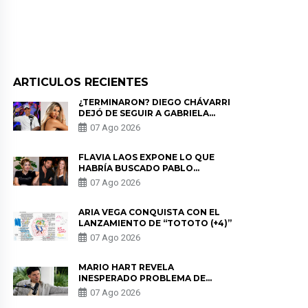
ARTICULOS RECIENTES
¿TERMINARON? DIEGO CHÁVARRI
DEJÓ DE SEGUIR A GABRIELA
HERRERA Y ANUNCIA SU SALIDA
07 Ago 2026
DE PÓDCAST
FLAVIA LAOS EXPONE LO QUE
HABRÍA BUSCADO PABLO
HEREDIA CON ALE FULLER: “UNA
07 Ago 2026
DE LAS PARTES QUERÍA EL
REMEMBER”
ARIA VEGA CONQUISTA CON EL
LANZAMIENTO DE “TOTOTO (+4)”
07 Ago 2026
MARIO HART REVELA
INESPERADO PROBLEMA DE
SALUD ANTES DE SEPARARSE DE
07 Ago 2026
KORINA: “ME ENCONTRARON UN