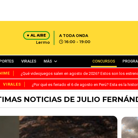
AL AIRE
A TODA ONDA
16:00 - 19:00
Lermo
PORTES
VIRALES
MÁS
CONCURSOS
PROGR
NIME
¿Qué videojuegos salen en agosto de 2026? Estos son los estre
VIRALES
¿Por qué es feriado el 6 de agosto en Perú? Esta es la histor
TIMAS NOTICIAS DE JULIO FERNÁN