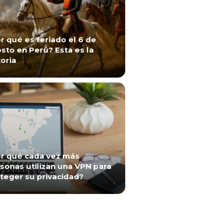
r qué es feriado el 6 de
sto en Perú? Esta es la
toria
r qué cada vez más
sonas utilizan una VPN para
teger su privacidad?