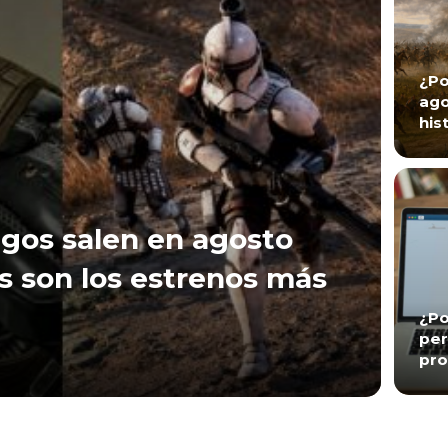
¿Po
ago
his
gos salen en agosto
s son los estrenos más
¿Po
per
pro