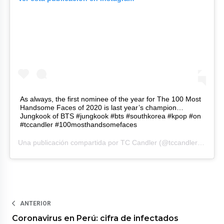
As always, the first nominee of the year for The 100 Most
Handsome Faces of 2020 is last year’s champion…
Jungkook of BTS #jungkook #bts #southkorea #kpop #on
#tccandler #100mosthandsomefaces
Una publicación compartida por
TC Candler
(@tccandler) el
10 d
ANTERIOR
Coronavirus en Perú: cifra de infectados