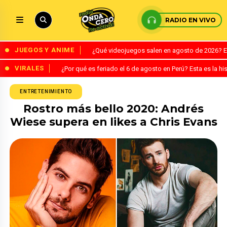
RADIO EN VIVO
JUEGOS Y ANIME
¿Qué videojuegos salen en agosto de 2026? 
VIRALES
¿Por qué es feriado el 6 de agosto en Perú? Esta es la his
ENTRETENIMIENTO
Rostro más bello 2020: Andrés
Wiese supera en likes a Chris Evans