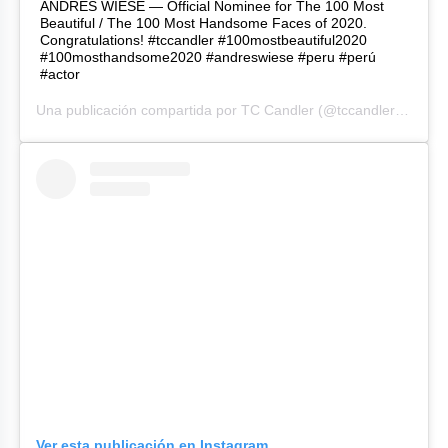
ANDRES WIESE — Official Nominee for The 100 Most
Beautiful / The 100 Most Handsome Faces of 2020.
Congratulations! #tccandler #100mostbeautiful2020
#100mosthandsome2020 #andreswiese #peru #perú
#actor
Una publicación compartida por
TC Candler
(@tccandler) el
29 d
Ver esta publicación en Instagram