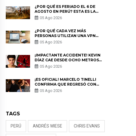
¿POR QUÉ ES FERIADO EL 6 DE
AGOSTO EN PERÚ? ESTA ES LA
HISTORIA
05 Ago 2026
¿POR QUÉ CADA VEZ MÁS
PERSONAS UTILIZAN UNA VPN
PARA PROTEGER SU
05 Ago 2026
PRIVACIDAD?
¡IMPACTANTE ACCIDENTE! KEVIN
DÍAZ CAE DESDE OCHO METROS
EN “ESTO ES GUERRA” Y GENERA
05 Ago 2026
PREOCUPACIÓN
¡ES OFICIAL! MARCELO TINELLI
CONFIRMA QUE REGRESÓ CON
MILETT FIGUEROA: “EL AMOR
05 Ago 2026
PUDO MÁS”
TAGS
PERÚ
ANDRÉS WIESE
CHRIS EVANS