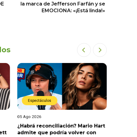
DE
la marca de Jefferson Farfán y se
EMOCIONA: «¡Está linda!»
dos
Espectáculos
Espect
05 Ago 2026
05 Ago 202
¿Habrá reconciliación? Mario Hart
Naldy Sa
ett
admite que podría volver con
que vivi