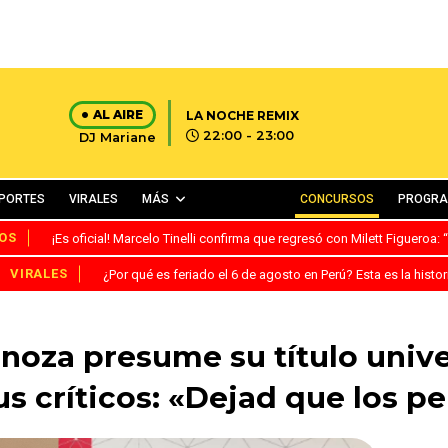
AL AIRE
LA NOCHE REMIX
22:00 - 23:00
DJ Mariane
PORTES
VIRALES
MÁS
CONCURSOS
PROGR
OS
¡Es oficial! Marcelo Tinelli confirma que regresó con Milett Figueroa
VIRALES
¿Por qué es feriado el 6 de agosto en Perú? Esta es la histor
noza presume su título univer
s críticos: «Dejad que los p