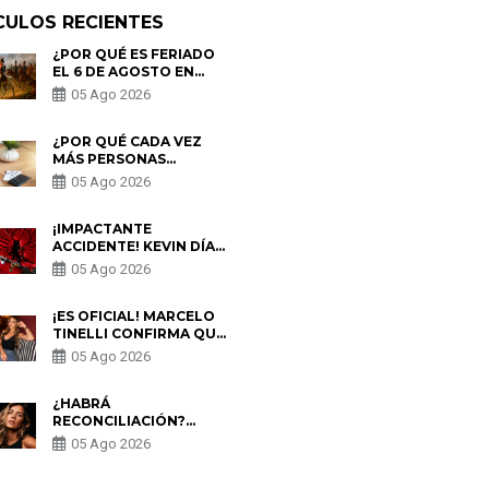
CULOS RECIENTES
¿POR QUÉ ES FERIADO
EL 6 DE AGOSTO EN
PERÚ? ESTA ES LA
05 Ago 2026
HISTORIA
¿POR QUÉ CADA VEZ
MÁS PERSONAS
UTILIZAN UNA VPN
05 Ago 2026
PARA PROTEGER SU
PRIVACIDAD?
¡IMPACTANTE
ACCIDENTE! KEVIN DÍAZ
CAE DESDE OCHO
05 Ago 2026
METROS EN “ESTO ES
GUERRA” Y GENERA
PREOCUPACIÓN
¡ES OFICIAL! MARCELO
TINELLI CONFIRMA QUE
REGRESÓ CON MILETT
05 Ago 2026
FIGUEROA: “EL AMOR
PUDO MÁS”
¿HABRÁ
RECONCILIACIÓN?
MARIO HART ADMITE
05 Ago 2026
QUE PODRÍA VOLVER
CON KORINA