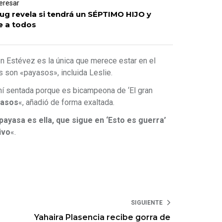
eresar
lug revela si tendrá un SÉPTIMO HIJO y
e a todos
 Estévez es la única que merece estar en el
 son «payasos», incluida Leslie.
hí sentada porque es bicampeona de ‘El gran
yasos
«, añadió de forma exaltada.
payasa es ella, que sigue en ‘Esto es guerra’
ivo
«.
SIGUIENTE
Yahaira Plasencia recibe gorra de