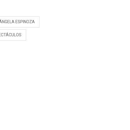
RIVADENEIRA: “NO LE
CERRARÍA LAS
S
PUERTAS”
ÁNGELA ESPINOZA
ECTÁCULOS