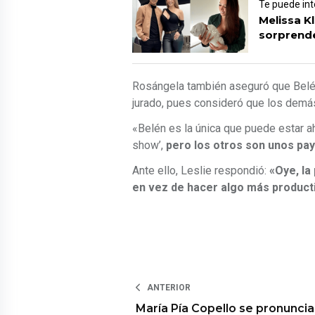
Te puede int
Melissa K
sorprend
Rosángela también aseguró que Belén
jurado, pues consideró que los demás
«Belén es la única que puede estar a
show’,
pero los otros son unos pa
Ante ello, Leslie respondió:
«Oye, la 
en vez de hacer algo más product
ANTERIOR
María Pía Copello se pronuncia