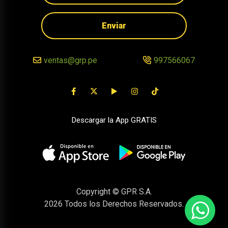
Enviar
ventas@grp.pe
997566067
Descargar la App GRATIS
Copyright © GPR S.A.
2026
Todos los Derechos Reservados.