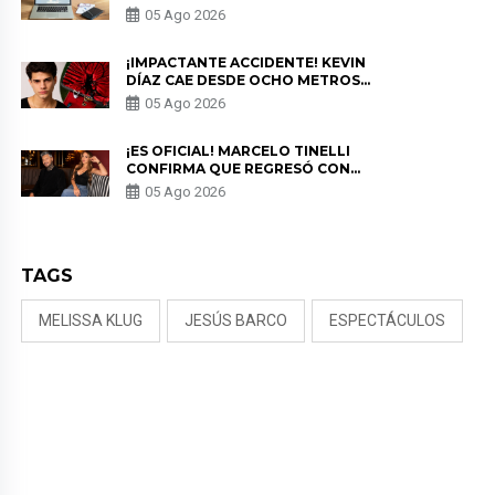
PARA PROTEGER SU
05 Ago 2026
PRIVACIDAD?
¡IMPACTANTE ACCIDENTE! KEVIN
DÍAZ CAE DESDE OCHO METROS
EN “ESTO ES GUERRA” Y GENERA
05 Ago 2026
PREOCUPACIÓN
¡ES OFICIAL! MARCELO TINELLI
CONFIRMA QUE REGRESÓ CON
MILETT FIGUEROA: “EL AMOR
05 Ago 2026
PUDO MÁS”
TAGS
MELISSA KLUG
JESÚS BARCO
ESPECTÁCULOS