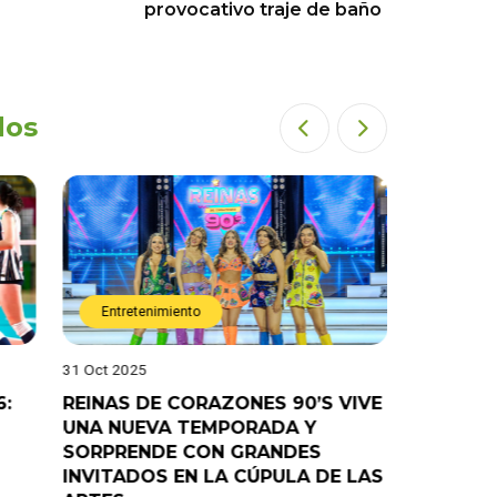
provocativo traje de baño
dos
Entretenimiento
Entret
31 Oct 2025
28 Oct 202
6:
REINAS DE CORAZONES 90’S VIVE
¡”Good T
UNA NUEVA TEMPORADA Y
“Pelao” 
SORPRENDE CON GRANDES
programa
INVITADOS EN LA CÚPULA DE LAS