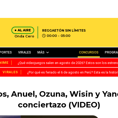
AL AIRE
REGGAETÓN SIN LÍMITES
00:00 - 05:00
Onda Cero
PORTES
VIRALES
MÁS
CONCURSOS
PROGR
NIME
¿Qué videojuegos salen en agosto de 2026? Estos son los estre
VIRALES
¿Por qué es feriado el 6 de agosto en Perú? Esta es la histor
, Anuel, Ozuna, Wisin y Yan
conciertazo (VIDEO)