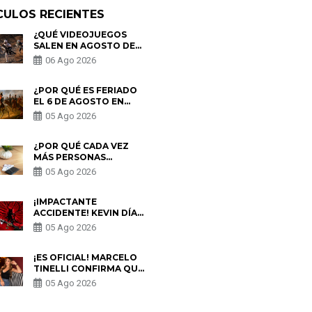
CULOS RECIENTES
¿QUÉ VIDEOJUEGOS
SALEN EN AGOSTO DE
2026? ESTOS SON LOS
06 Ago 2026
ESTRENOS MÁS
ESPERADOS
¿POR QUÉ ES FERIADO
EL 6 DE AGOSTO EN
PERÚ? ESTA ES LA
05 Ago 2026
HISTORIA
¿POR QUÉ CADA VEZ
MÁS PERSONAS
UTILIZAN UNA VPN
05 Ago 2026
PARA PROTEGER SU
PRIVACIDAD?
¡IMPACTANTE
ACCIDENTE! KEVIN DÍAZ
CAE DESDE OCHO
05 Ago 2026
METROS EN “ESTO ES
GUERRA” Y GENERA
PREOCUPACIÓN
¡ES OFICIAL! MARCELO
TINELLI CONFIRMA QUE
REGRESÓ CON MILETT
05 Ago 2026
FIGUEROA: “EL AMOR
PUDO MÁS”