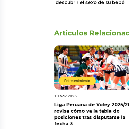
descubrir el sexo de su bebé
Articulos Relaciona
Entretenimiento
10 Nov 2025
arot esta semana?
Liga Peruana de Vóley 2025/2
predicciones de
revisa cómo va la tabla de
aquí
posiciones tras disputarse la
fecha 3