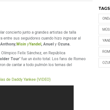
TAG
OND
MÚS
ar concierto junto a grandes artistas de talla
ura entre sus seguidores cuando hizo ingresar al
YAN
 Anthony
,
Wisin
y
Yandel
, Anuel
y
Ozuna.
ROM
o Olímpico Felíx Sánchez, en República
older Tour’
fue un éxito total. Los fans de Romeo
OZU
aron de cantar a todo pulmón los temas del
bías de Daddy Yankee (VIDEO)