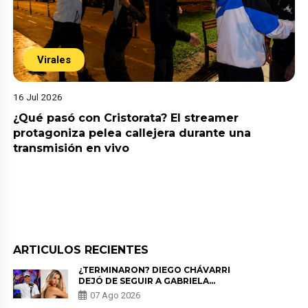
Virales
16 Jul 2026
¿Qué pasó con Cristorata? El streamer
protagoniza pelea callejera durante una
transmisión en vivo
ARTICULOS RECIENTES
¿TERMINARON? DIEGO CHÁVARRI
DEJÓ DE SEGUIR A GABRIELA
HERRERA Y ANUNCIA SU SALIDA
07 Ago 2026
DE PÓDCAST