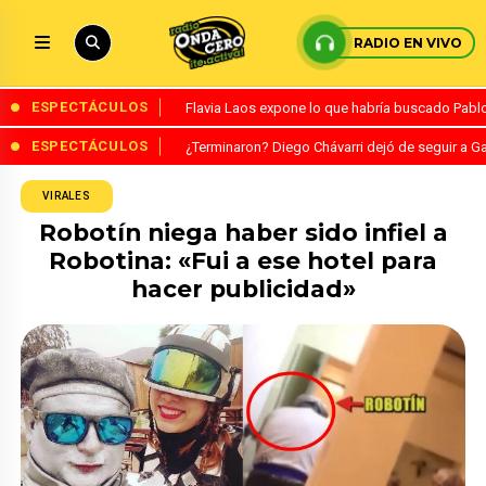
RADIO EN VIVO
ESPECTÁCULOS
Flavia Laos expone lo que habría buscado Pablo 
ESPECTÁCULOS
¿Terminaron? Diego Chávarri dejó de seguir a Ga
VIRALES
Robotín niega haber sido infiel a
Robotina: «Fui a ese hotel para
hacer publicidad»