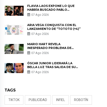
FLAVIA LAOS EXPONE LO QUE
HABRÍA BUSCADO PABLO
HEREDIA CON ALE FULLER: “UNA
07 Ago 2026
DE LAS PARTES QUERÍA EL
REMEMBER”
ARIA VEGA CONQUISTA CON EL
LANZAMIENTO DE “TOTOTO (+4)”
07 Ago 2026
MARIO HART REVELA
INESPERADO PROBLEMA DE
SALUD ANTES DE SEPARARSE DE
07 Ago 2026
KORINA: “ME ENCONTRARON UN
TUMOR”
ÓSCAR JUNIOR LIDERARÁ LA
BELLA LUZ TRAS SALIDA DE SU
PADRE POR POLÉMICA CON
07 Ago 2026
NALDY SALDAÑA
TAGS
TIKTOK
PUBLICIDAD
INFIEL
ROBOTÍN