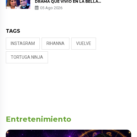
DRAMA QUE VIVIÓ EN LA BELLA
LUZ TRAS DENUNCIA AL
05 Ago 2026
DIRECTOR MUSICAL: “NO ME
PARECE JUSTO”
TAGS
INSTAGRAM
RIHANNA
VUELVE
TORTUGA NINJA
Entretenimiento