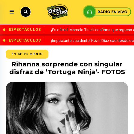
RADIO EN VIVO
ESPECTÁCULOS
¡Es oficial! Marcelo Tinelli confirma que regres
ESPECTÁCULOS
¡Impactante accidente! Kevin Díaz cae desde o
ENTRETENIMIENTO
Rihanna sorprende con singular
disfraz de ‘Tortuga Ninja’- FOTOS