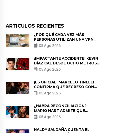
ARTICULOS RECIENTES
¿POR QUÉ CADA VEZ MÁS
PERSONAS UTILIZAN UNA VPN
PARA PROTEGER SU
05 Ago 2026
PRIVACIDAD?
¡IMPACTANTE ACCIDENTE! KEVIN
DÍAZ CAE DESDE OCHO METROS
EN “ESTO ES GUERRA” Y GENERA
05 Ago 2026
PREOCUPACIÓN
¡ES OFICIAL! MARCELO TINELLI
CONFIRMA QUE REGRESÓ CON
MILETT FIGUEROA: “EL AMOR
05 Ago 2026
PUDO MÁS”
¿HABRÁ RECONCILIACIÓN?
MARIO HART ADMITE QUE
PODRÍA VOLVER CON KORINA
05 Ago 2026
RIVADENEIRA: “NO LE CERRARÍA
LAS PUERTAS”
NALDY SALDAÑA CUENTA EL