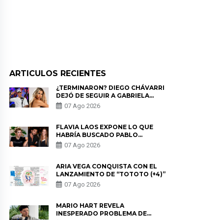
ARTICULOS RECIENTES
¿TERMINARON? DIEGO CHÁVARRI
DEJÓ DE SEGUIR A GABRIELA
HERRERA Y ANUNCIA SU SALIDA
07 Ago 2026
DE PÓDCAST
FLAVIA LAOS EXPONE LO QUE
HABRÍA BUSCADO PABLO
HEREDIA CON ALE FULLER: “UNA
07 Ago 2026
DE LAS PARTES QUERÍA EL
REMEMBER”
ARIA VEGA CONQUISTA CON EL
LANZAMIENTO DE “TOTOTO (+4)”
07 Ago 2026
MARIO HART REVELA
INESPERADO PROBLEMA DE