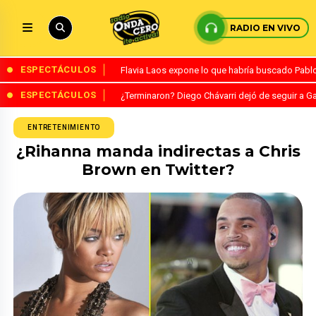
RADIO EN VIVO
ESPECTÁCULOS
Flavia Laos expone lo que habría buscado Pablo 
ESPECTÁCULOS
¿Terminaron? Diego Chávarri dejó de seguir a Ga
ENTRETENIMIENTO
¿Rihanna manda indirectas a Chris
Brown en Twitter?