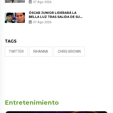
SALUD ANTES DE SEPARARSE DE
07 Ago 2026
KORINA: “ME ENCONTRARON UN
TUMOR”
ÓSCAR JUNIOR LIDERARÁ LA
BELLA LUZ TRAS SALIDA DE SU
PADRE POR POLÉMICA CON
07 Ago 2026
NALDY SALDAÑA
TAGS
TWITTER
RIHANNA
CHRIS BROWN
Entretenimiento