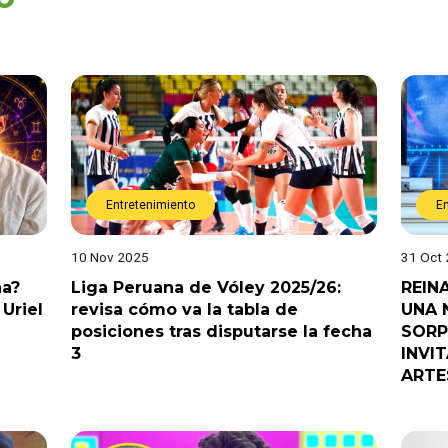
Entretenimiento
E
10 Nov 2025
31 Oct
na?
Liga Peruana de Vóley 2025/26:
REIN
Uriel
revisa cómo va la tabla de
UNA 
posiciones tras disputarse la fecha
SORP
3
INVI
ARTE