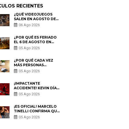
CULOS RECIENTES
¿QUÉ VIDEOJUEGOS
SALEN EN AGOSTO DE
2026? ESTOS SON LOS
06 Ago 2026
ESTRENOS MÁS
ESPERADOS
¿POR QUÉ ES FERIADO
EL 6 DE AGOSTO EN
PERÚ? ESTA ES LA
05 Ago 2026
HISTORIA
¿POR QUÉ CADA VEZ
MÁS PERSONAS
UTILIZAN UNA VPN
05 Ago 2026
PARA PROTEGER SU
PRIVACIDAD?
¡IMPACTANTE
ACCIDENTE! KEVIN DÍAZ
CAE DESDE OCHO
05 Ago 2026
METROS EN “ESTO ES
GUERRA” Y GENERA
PREOCUPACIÓN
¡ES OFICIAL! MARCELO
TINELLI CONFIRMA QUE
REGRESÓ CON MILETT
05 Ago 2026
FIGUEROA: “EL AMOR
PUDO MÁS”