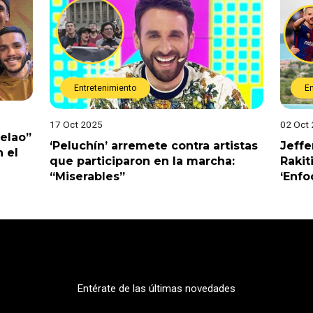
Entretenimiento
E
17 Oct 2025
02 Oct
Pelao”
‘Peluchín’ arremete contra artistas
Jeffe
 el
que participaron en la marcha:
Rakit
“Miserables”
‘Enfo
Entérate de las últimas novedades