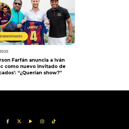
ntretenimiento
 2025
rson Farfán anuncia a Iván
ic como nuevo invitado de
cados’: “¿Querían show?”