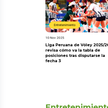
Entretenimiento
10 Nov 2025
arot esta semana?
Liga Peruana de Vóley 2025/2
predicciones de
revisa cómo va la tabla de
aquí
posiciones tras disputarse la
fecha 3
Entretenimient