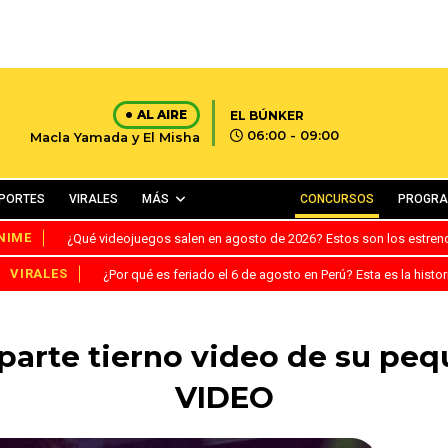
AL AIRE
EL BÚNKER
06:00 - 09:00
Macla Yamada y El Misha
PORTES
VIRALES
MÁS
CONCURSOS
PROGR
NIME
¿Qué videojuegos salen en agosto de 2026? Estos son los estre
VIRALES
¿Por qué es feriado el 6 de agosto en Perú? Esta es la histor
arte tierno video de su peq
VIDEO