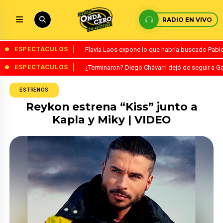
RADIO EN VIVO
ESPECTÁCULOS
Flavia Laos expone lo que habría buscado Pablo 
ESPECTÁCULOS
¿Terminaron? Diego Chávarri dejó de seguir a Ga
ESTRENOS
Reykon estrena “Kiss” junto a
Kapla y Miky | VIDEO