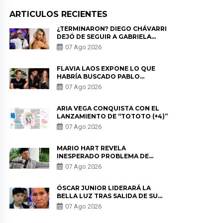
ARTICULOS RECIENTES
¿TERMINARON? DIEGO CHÁVARRI
DEJÓ DE SEGUIR A GABRIELA
HERRERA Y ANUNCIA SU SALIDA
07 Ago 2026
DE PÓDCAST
FLAVIA LAOS EXPONE LO QUE
HABRÍA BUSCADO PABLO
HEREDIA CON ALE FULLER: “UNA
07 Ago 2026
DE LAS PARTES QUERÍA EL
REMEMBER”
ARIA VEGA CONQUISTA CON EL
LANZAMIENTO DE “TOTOTO (+4)”
07 Ago 2026
MARIO HART REVELA
INESPERADO PROBLEMA DE
SALUD ANTES DE SEPARARSE DE
07 Ago 2026
KORINA: “ME ENCONTRARON UN
TUMOR”
ÓSCAR JUNIOR LIDERARÁ LA
BELLA LUZ TRAS SALIDA DE SU
PADRE POR POLÉMICA CON
07 Ago 2026
NALDY SALDAÑA