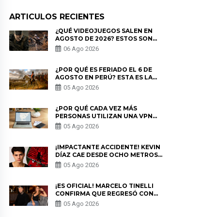
ARTICULOS RECIENTES
¿QUÉ VIDEOJUEGOS SALEN EN
AGOSTO DE 2026? ESTOS SON
LOS ESTRENOS MÁS ESPERADOS
06 Ago 2026
¿POR QUÉ ES FERIADO EL 6 DE
AGOSTO EN PERÚ? ESTA ES LA
HISTORIA
05 Ago 2026
¿POR QUÉ CADA VEZ MÁS
PERSONAS UTILIZAN UNA VPN
PARA PROTEGER SU
05 Ago 2026
PRIVACIDAD?
¡IMPACTANTE ACCIDENTE! KEVIN
DÍAZ CAE DESDE OCHO METROS
EN “ESTO ES GUERRA” Y GENERA
05 Ago 2026
PREOCUPACIÓN
¡ES OFICIAL! MARCELO TINELLI
CONFIRMA QUE REGRESÓ CON
MILETT FIGUEROA: “EL AMOR
05 Ago 2026
PUDO MÁS”