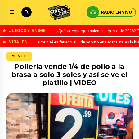
RADIO EN VIVO
JUEGOS Y ANIME
¿Qué videojuegos salen en agosto de 2026? 
VIRALES
¿Por qué es feriado el 6 de agosto en Perú? Esta es la his
VIRALES
Pollería vende 1/4 de pollo a la
brasa a solo 3 soles y así se ve el
platillo | VIDEO