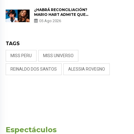
PUDO MÁS”
¿HABRÁ RECONCILIACIÓN?
MARIO HART ADMITE QUE
PODRÍA VOLVER CON KORINA
05 Ago 2026
RIVADENEIRA: “NO LE CERRARÍA
LAS PUERTAS”
TAGS
MISS PERU
MISS UNIVERSO
REINALDO DOS SANTOS
ALESSIA ROVEGNO
Espectáculos