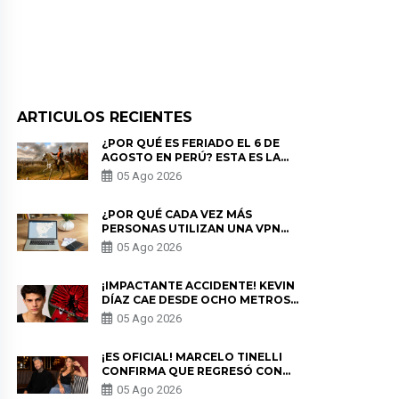
ARTICULOS RECIENTES
¿POR QUÉ ES FERIADO EL 6 DE
AGOSTO EN PERÚ? ESTA ES LA
HISTORIA
05 Ago 2026
¿POR QUÉ CADA VEZ MÁS
PERSONAS UTILIZAN UNA VPN
PARA PROTEGER SU
05 Ago 2026
PRIVACIDAD?
¡IMPACTANTE ACCIDENTE! KEVIN
DÍAZ CAE DESDE OCHO METROS
EN “ESTO ES GUERRA” Y GENERA
05 Ago 2026
PREOCUPACIÓN
¡ES OFICIAL! MARCELO TINELLI
CONFIRMA QUE REGRESÓ CON
MILETT FIGUEROA: “EL AMOR
05 Ago 2026