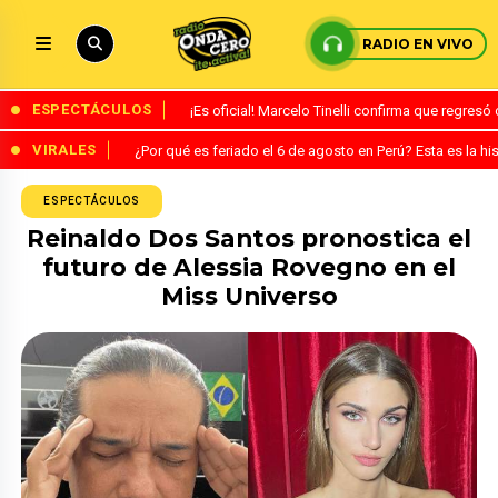
RADIO EN VIVO
ESPECTÁCULOS
¡Es oficial! Marcelo Tinelli confirma que regres
VIRALES
¿Por qué es feriado el 6 de agosto en Perú? Esta es la his
ESPECTÁCULOS
Reinaldo Dos Santos pronostica el
futuro de Alessia Rovegno en el
Miss Universo