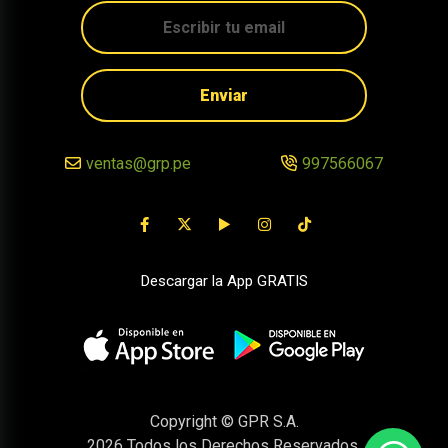
Enviar
ventas@grp.pe
997566067
Descargar la App GRATIS
Copyright © GPR S.A.
2026
Todos los Derechos Reservados.