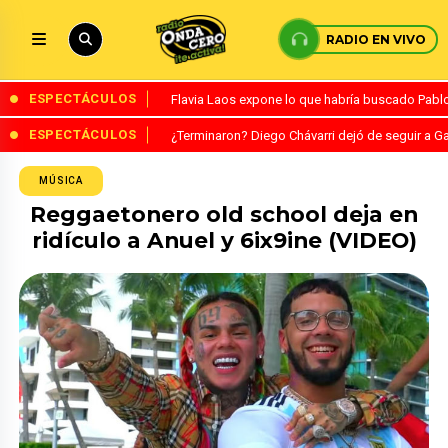
RADIO EN VIVO
ESPECTÁCULOS
Flavia Laos expone lo que habría buscado Pablo 
ESPECTÁCULOS
¿Terminaron? Diego Chávarri dejó de seguir a Ga
MÚSICA
Reggaetonero old school deja en
ridículo a Anuel y 6ix9ine (VIDEO)