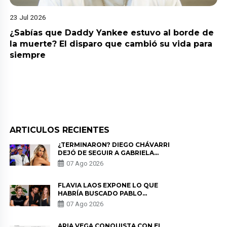
23 Jul 2026
¿Sabías que Daddy Yankee estuvo al borde de
la muerte? El disparo que cambió su vida para
siempre
ARTICULOS RECIENTES
¿TERMINARON? DIEGO CHÁVARRI
DEJÓ DE SEGUIR A GABRIELA
HERRERA Y ANUNCIA SU SALIDA
07 Ago 2026
DE PÓDCAST
FLAVIA LAOS EXPONE LO QUE
HABRÍA BUSCADO PABLO
HEREDIA CON ALE FULLER: “UNA
07 Ago 2026
DE LAS PARTES QUERÍA EL
REMEMBER”
ARIA VEGA CONQUISTA CON EL