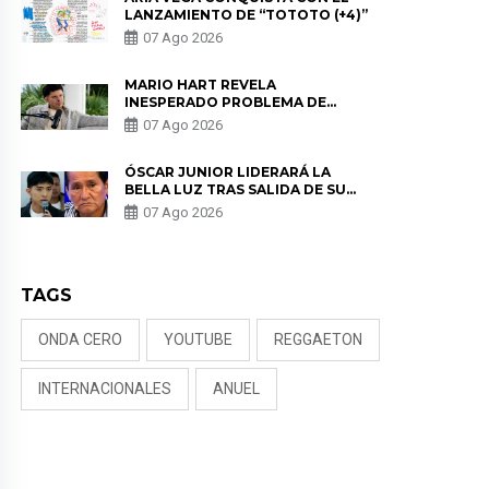
LANZAMIENTO DE “TOTOTO (+4)”
07 Ago 2026
MARIO HART REVELA
INESPERADO PROBLEMA DE
SALUD ANTES DE SEPARARSE DE
07 Ago 2026
KORINA: “ME ENCONTRARON UN
TUMOR”
ÓSCAR JUNIOR LIDERARÁ LA
BELLA LUZ TRAS SALIDA DE SU
PADRE POR POLÉMICA CON
07 Ago 2026
NALDY SALDAÑA
TAGS
ONDA CERO
YOUTUBE
REGGAETON
INTERNACIONALES
ANUEL