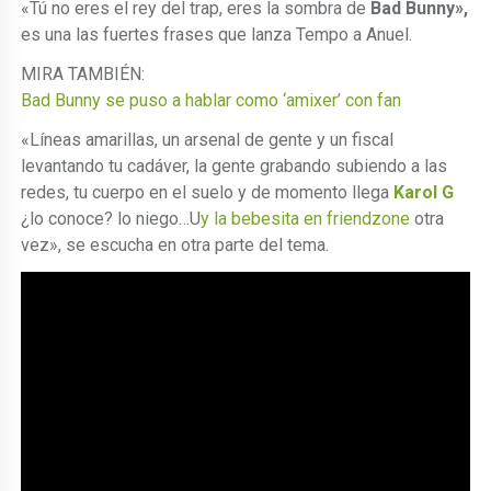
«Tú no eres el rey del trap, eres la sombra de
Bad Bunny»,
es una las fuertes frases que lanza Tempo a Anuel.
MIRA TAMBIÉN:
Bad Bunny se puso a hablar como ‘amixer’ con fan
«Líneas amarillas, un arsenal de gente y un fiscal
levantando tu cadáver, la gente grabando subiendo a las
redes, tu cuerpo en el suelo y de momento llega
Karol G
¿lo conoce? lo niego…U
y la bebesita en friendzone
otra
vez», se escucha en otra parte del tema.