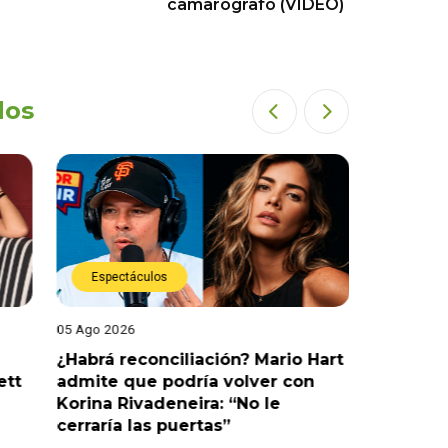
camarógrafo (VIDEO)
dos
Espectáculos
Espect
05 Ago 2026
05 Ago 202
¿Habrá reconciliación? Mario Hart
Naldy Sa
ett
admite que podría volver con
que vivi
Korina Rivadeneira: “No le
denuncia
cerraría las puertas”
me parec