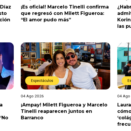
 Díaz
¡Es oficial! Marcelo Tinelli confirma
¿Habr
sto
que regresó con Milett Figueroa:
admit
ción
“El amor pudo más”
Korin
las p
Espectáculos
E
04 Ago 2026
04 Ago
a
¡Ampay! Milett Figueroa y Marcelo
Laura
Tinelli reaparecen juntos en
cómo 
 “No
Barranco
‘colá
frec