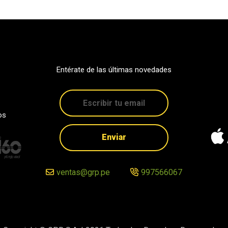
Entérate de las últimas novedades
os
Enviar
ventas@grp.pe
997566067