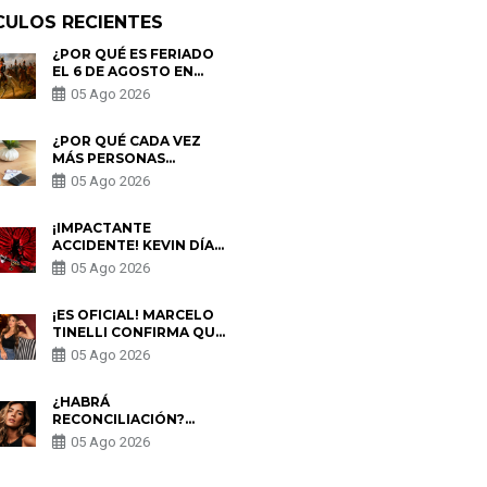
CULOS RECIENTES
¿POR QUÉ ES FERIADO
EL 6 DE AGOSTO EN
PERÚ? ESTA ES LA
05 Ago 2026
HISTORIA
¿POR QUÉ CADA VEZ
MÁS PERSONAS
UTILIZAN UNA VPN
05 Ago 2026
PARA PROTEGER SU
PRIVACIDAD?
¡IMPACTANTE
ACCIDENTE! KEVIN DÍAZ
CAE DESDE OCHO
05 Ago 2026
METROS EN “ESTO ES
GUERRA” Y GENERA
PREOCUPACIÓN
¡ES OFICIAL! MARCELO
TINELLI CONFIRMA QUE
REGRESÓ CON MILETT
05 Ago 2026
FIGUEROA: “EL AMOR
PUDO MÁS”
¿HABRÁ
RECONCILIACIÓN?
MARIO HART ADMITE
05 Ago 2026
QUE PODRÍA VOLVER
CON KORINA