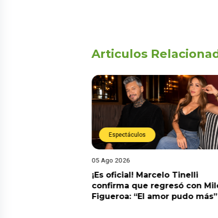
Articulos Relaciona
Espectáculos
05 Ago 2026
cidente! Kevin
¡Es oficial! Marcelo Tinelli
e ocho metros en
confirma que regresó con Mil
a” y genera
Figueroa: “El amor pudo más”