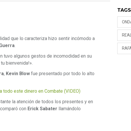
TAG
OND
REA
idad que lo caracteriza hizo sentir incómodo a
 Guerra
.
RAF
n tuvo algunos gestos de incomodidad en su
e tu bienvenida!».
ra
,
Kevin Blow
fue presentado por todo lo alto
a todo este dinero en Combate (VIDEO)
tante la atención de todos los presentes y en
o comparó con
Erick Sabater
llamándolo