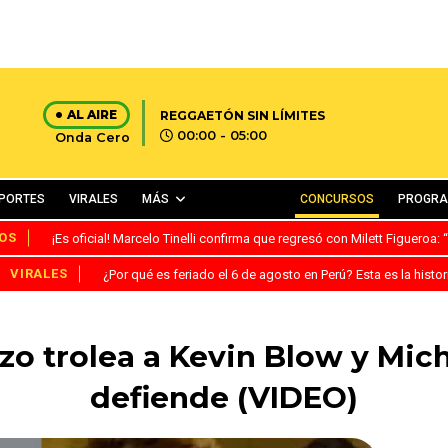
AL AIRE
REGGAETÓN SIN LÍMITES
00:00 - 05:00
Onda Cero
PORTES
VIRALES
MÁS
CONCURSOS
PROGR
OS
¡Es oficial! Marcelo Tinelli confirma que regresó con Milett Figueroa
VIRALES
¿Por qué es feriado el 6 de agosto en Perú? Esta es la histor
zo trolea a Kevin Blow y Miche
defiende (VIDEO)