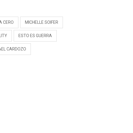
RIVADENEIRA: “NO LE
CERRARÍA LAS
S
PUERTAS”
A CERO
MICHELLE SOIFER
LITY
ESTO ES GUERRA
AEL CARDOZO