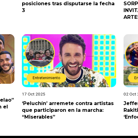
posiciones tras disputarse la fecha
SORP
3
INVI
ARTE
Entretenimiento
E
17 Oct 2025
02 Oct
Pelao”
‘Peluchín’ arremete contra artistas
Jeffe
 el
que participaron en la marcha:
Rakit
“Miserables”
‘Enfo