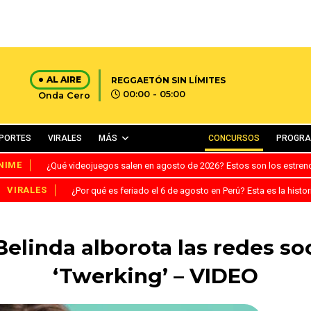
AL AIRE
REGGAETÓN SIN LÍMITES
00:00 - 05:00
Onda Cero
PORTES
VIRALES
MÁS
CONCURSOS
PROGR
NIME
¿Qué videojuegos salen en agosto de 2026? Estos son los estre
VIRALES
¿Por qué es feriado el 6 de agosto en Perú? Esta es la histor
Belinda alborota las redes so
‘Twerking’ – VIDEO