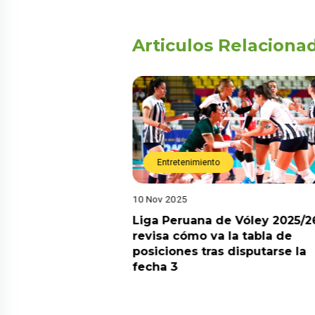
Articulos Relaciona
Entretenimiento
10 Nov 2025
arot esta semana?
Liga Peruana de Vóley 2025/2
predicciones de
revisa cómo va la tabla de
aquí
posiciones tras disputarse la
fecha 3