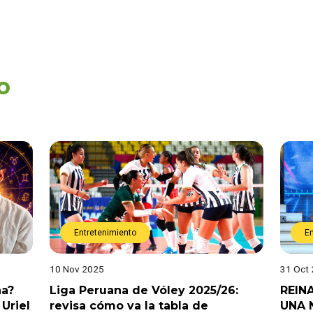
o
Entretenimiento
E
10 Nov 2025
31 Oct
na?
Liga Peruana de Vóley 2025/26:
REIN
Uriel
revisa cómo va la tabla de
UNA 