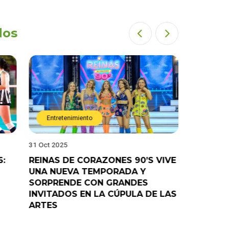
dos
Entretenimiento
Entret
31 Oct 2025
28 Oct 202
6:
REINAS DE CORAZONES 90’S VIVE
¡”Good T
UNA NUEVA TEMPORADA Y
“Pelao” 
SORPRENDE CON GRANDES
programa
INVITADOS EN LA CÚPULA DE LAS
ARTES