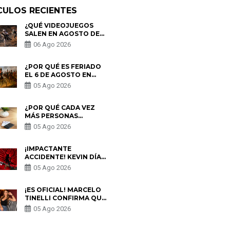
CULOS RECIENTES
¿QUÉ VIDEOJUEGOS
SALEN EN AGOSTO DE
2026? ESTOS SON LOS
06 Ago 2026
ESTRENOS MÁS
ESPERADOS
¿POR QUÉ ES FERIADO
EL 6 DE AGOSTO EN
PERÚ? ESTA ES LA
05 Ago 2026
HISTORIA
¿POR QUÉ CADA VEZ
MÁS PERSONAS
UTILIZAN UNA VPN
05 Ago 2026
PARA PROTEGER SU
PRIVACIDAD?
¡IMPACTANTE
ACCIDENTE! KEVIN DÍAZ
CAE DESDE OCHO
05 Ago 2026
METROS EN “ESTO ES
GUERRA” Y GENERA
PREOCUPACIÓN
¡ES OFICIAL! MARCELO
TINELLI CONFIRMA QUE
REGRESÓ CON MILETT
05 Ago 2026
FIGUEROA: “EL AMOR
PUDO MÁS”