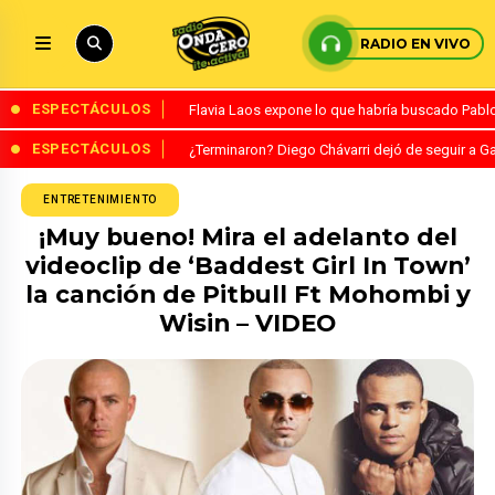
RADIO EN VIVO
ESPECTÁCULOS
Flavia Laos expone lo que habría buscado Pablo 
ESPECTÁCULOS
¿Terminaron? Diego Chávarri dejó de seguir a Ga
ENTRETENIMIENTO
¡Muy bueno! Mira el adelanto del
videoclip de ‘Baddest Girl In Town’
la canción de Pitbull Ft Mohombi y
Wisin – VIDEO