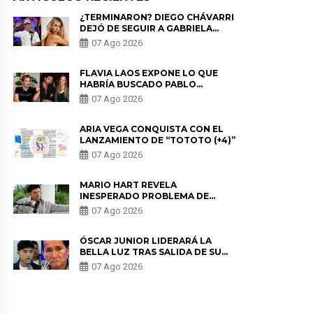
¿TERMINARON? DIEGO CHÁVARRI
DEJÓ DE SEGUIR A GABRIELA
HERRERA Y ANUNCIA SU SALIDA
07 Ago 2026
DE PÓDCAST
FLAVIA LAOS EXPONE LO QUE
HABRÍA BUSCADO PABLO
HEREDIA CON ALE FULLER: “UNA
07 Ago 2026
DE LAS PARTES QUERÍA EL
REMEMBER”
ARIA VEGA CONQUISTA CON EL
LANZAMIENTO DE “TOTOTO (+4)”
07 Ago 2026
MARIO HART REVELA
INESPERADO PROBLEMA DE
SALUD ANTES DE SEPARARSE DE
07 Ago 2026
KORINA: “ME ENCONTRARON UN
TUMOR”
ÓSCAR JUNIOR LIDERARÁ LA
BELLA LUZ TRAS SALIDA DE SU
PADRE POR POLÉMICA CON
07 Ago 2026
NALDY SALDAÑA