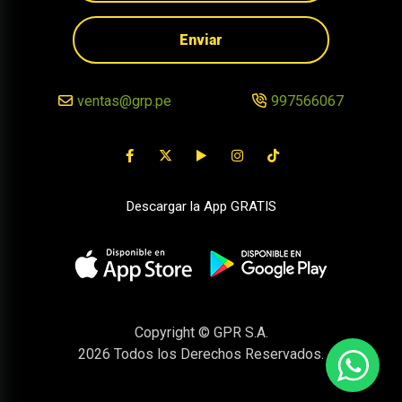
Enviar
ventas@grp.pe
997566067
Descargar la App GRATIS
Copyright © GPR S.A.
2026
Todos los Derechos Reservados.