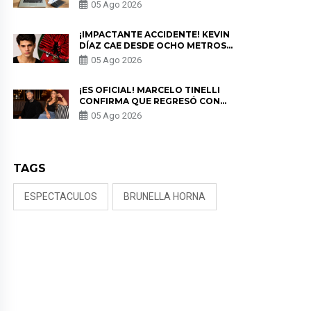
PARA PROTEGER SU
05 Ago 2026
PRIVACIDAD?
¡IMPACTANTE ACCIDENTE! KEVIN
DÍAZ CAE DESDE OCHO METROS
EN “ESTO ES GUERRA” Y GENERA
05 Ago 2026
PREOCUPACIÓN
¡ES OFICIAL! MARCELO TINELLI
CONFIRMA QUE REGRESÓ CON
MILETT FIGUEROA: “EL AMOR
05 Ago 2026
PUDO MÁS”
TAGS
ESPECTACULOS
BRUNELLA HORNA