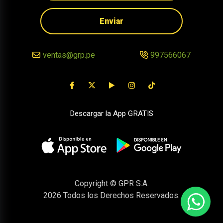
Enviar
ventas@grp.pe
997566067
Descargar la App GRATIS
Copyright © GPR S.A.
2026
Todos los Derechos Reservados.