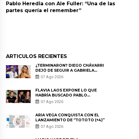
Pablo Heredia con Ale Fuller: “Una de las
partes quería el remember”
ARTICULOS RECIENTES
¿TERMINARON? DIEGO CHÁVARRI
DEJÓ DE SEGUIR A GABRIELA
HERRERA Y ANUNCIA SU SALIDA
07 Ago 2026
DE PÓDCAST
FLAVIA LAOS EXPONE LO QUE
HABRÍA BUSCADO PABLO
HEREDIA CON ALE FULLER: “UNA
07 Ago 2026
DE LAS PARTES QUERÍA EL
REMEMBER”
ARIA VEGA CONQUISTA CON EL
LANZAMIENTO DE “TOTOTO (+4)”
07 Ago 2026