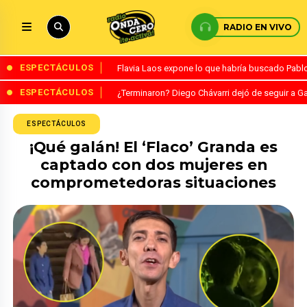
RADIO EN VIVO
ESPECTÁCULOS
Flavia Laos expone lo que habría buscado Pablo 
ESPECTÁCULOS
¿Terminaron? Diego Chávarri dejó de seguir a Ga
ESPECTÁCULOS
¡Qué galán! El ‘Flaco’ Granda es
captado con dos mujeres en
comprometedoras situaciones