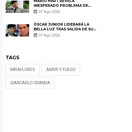
MARIO HART REVELA
INESPERADO PROBLEMA DE
SALUD ANTES DE SEPARARSE DE
07 Ago 2026
KORINA: “ME ENCONTRARON UN
TUMOR”
ÓSCAR JUNIOR LIDERARÁ LA
BELLA LUZ TRAS SALIDA DE SU
PADRE POR POLÉMICA CON
07 Ago 2026
NALDY SALDAÑA
TAGS
MIRAFLORES
AMOR Y FUEGO
GIANCARLO GRANDA