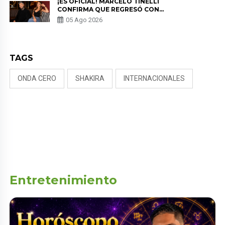
¡ES OFICIAL! MARCELO TINELLI
CONFIRMA QUE REGRESÓ CON
MILETT FIGUEROA: “EL AMOR
05 Ago 2026
PUDO MÁS”
TAGS
ONDA CERO
SHAKIRA
INTERNACIONALES
Entretenimiento