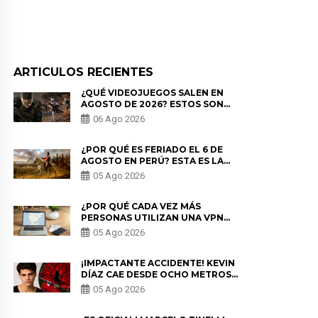
ARTICULOS RECIENTES
¿QUÉ VIDEOJUEGOS SALEN EN
AGOSTO DE 2026? ESTOS SON
LOS ESTRENOS MÁS ESPERADOS
06 Ago 2026
¿POR QUÉ ES FERIADO EL 6 DE
AGOSTO EN PERÚ? ESTA ES LA
HISTORIA
05 Ago 2026
¿POR QUÉ CADA VEZ MÁS
PERSONAS UTILIZAN UNA VPN
PARA PROTEGER SU
05 Ago 2026
PRIVACIDAD?
¡IMPACTANTE ACCIDENTE! KEVIN
DÍAZ CAE DESDE OCHO METROS
EN “ESTO ES GUERRA” Y GENERA
05 Ago 2026
PREOCUPACIÓN