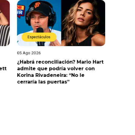
Espectáculos
Espect
05 Ago 2026
05 Ago 202
¿Habrá reconciliación? Mario Hart
Naldy Sa
ett
admite que podría volver con
que vivi
Korina Rivadeneira: “No le
denuncia
cerraría las puertas”
me parec