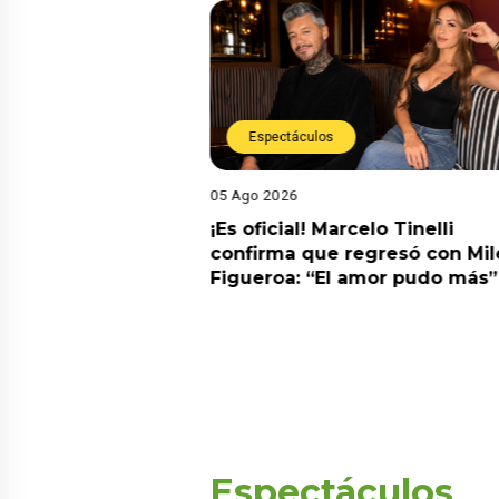
Espectáculos
05 Ago 2026
cidente! Kevin
¡Es oficial! Marcelo Tinelli
e ocho metros en
confirma que regresó con Mil
a” y genera
Figueroa: “El amor pudo más”
Espectáculos