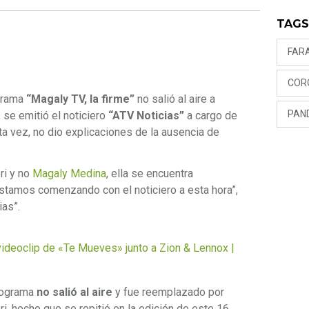
TAG
FAR
COR
ograma
“Magaly TV, la firme”
no salió al aire a
PAN
, se emitió el noticiero
“ATV Noticias”
a cargo de
sta vez, no dio explicaciones de la ausencia de
ri y no
Magaly Medina
, ella se encuentra
estamos comenzando con el noticiero a esta hora”,
ias”.
 videoclip de «Te Mueves» junto a Zion & Lennox |
programa
no salió al aire
y fue reemplazado por
ri, hecho que se repitió en la edición de este 16