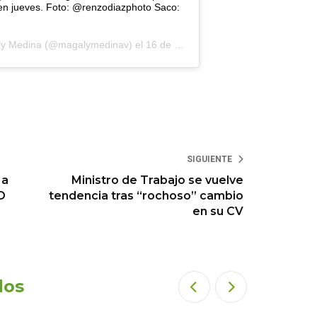
n jueves. Foto: @renzodiazphoto Saco:
y Medina
(@magalymedinav) el
16 de Jul de 2020 a las 10:01 PDT
SIGUIENTE
 a
Ministro de Trabajo se vuelve
O
tendencia tras “rochoso” cambio
en su CV
dos