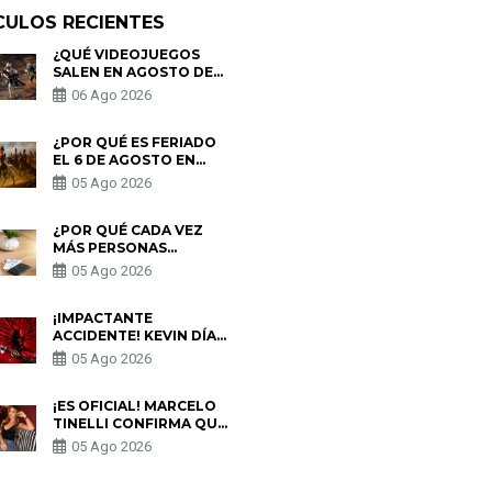
CULOS RECIENTES
¿QUÉ VIDEOJUEGOS
SALEN EN AGOSTO DE
2026? ESTOS SON LOS
06 Ago 2026
ESTRENOS MÁS
ESPERADOS
¿POR QUÉ ES FERIADO
EL 6 DE AGOSTO EN
PERÚ? ESTA ES LA
05 Ago 2026
HISTORIA
¿POR QUÉ CADA VEZ
MÁS PERSONAS
UTILIZAN UNA VPN
05 Ago 2026
PARA PROTEGER SU
PRIVACIDAD?
¡IMPACTANTE
ACCIDENTE! KEVIN DÍAZ
CAE DESDE OCHO
05 Ago 2026
METROS EN “ESTO ES
GUERRA” Y GENERA
PREOCUPACIÓN
¡ES OFICIAL! MARCELO
TINELLI CONFIRMA QUE
REGRESÓ CON MILETT
05 Ago 2026
FIGUEROA: “EL AMOR
PUDO MÁS”