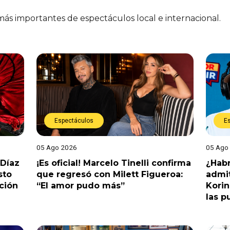
 más importantes de espectáculos local e internacional.
Espectáculos
E
05 Ago 2026
05 Ago
 Díaz
¡Es oficial! Marcelo Tinelli confirma
¿Habr
sto
que regresó con Milett Figueroa:
admit
ción
“El amor pudo más”
Korin
las p