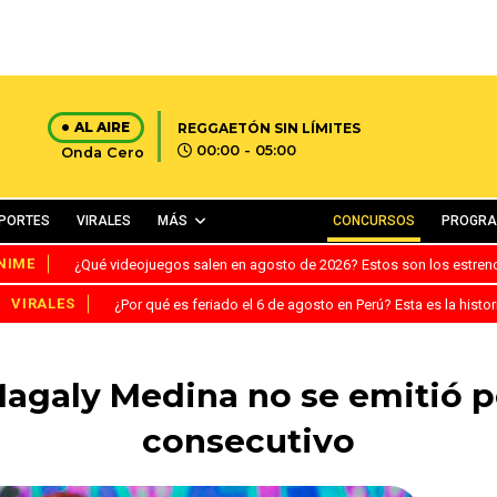
AL AIRE
REGGAETÓN SIN LÍMITES
00:00 - 05:00
Onda Cero
PORTES
VIRALES
MÁS
CONCURSOS
PROGR
NIME
¿Qué videojuegos salen en agosto de 2026? Estos son los estre
VIRALES
¿Por qué es feriado el 6 de agosto en Perú? Esta es la histor
agaly Medina no se emitió p
consecutivo