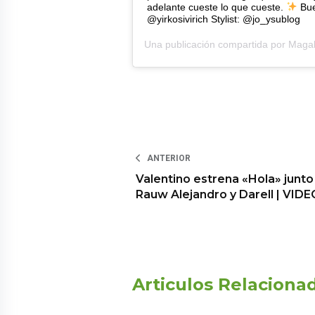
adelante cueste lo que cueste.
Bue
@yirkosivirich Stylist: @jo_ysublog
Una publicación compartida por
Magal
ANTERIOR
Valentino estrena «Hola» junto
Rauw Alejandro y Darell | VIDE
Articulos Relaciona