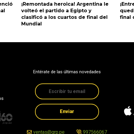
enció
¡Remontada heroica! Argentina le
¡Entr
nal
volteó el partido a Egipto y
queda
clasificó a los cuartos de final del
final
Mundial
Entérate de las últimas novedades
os
Enviar
ventas@grp.pe
997566067