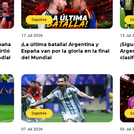
Deportes
D
17 Jul 2026
15 Jul 
spaña
¡La última batalla! Argentina y
¡Sigu
rtió
España van por la gloria en la final
Argen
dial
del Mundial
clasi
Deportes
D
07 Jul 2026
03 Jul 