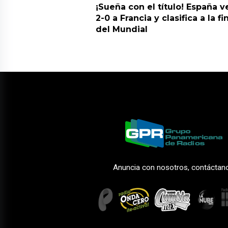
¡Sueña con el título! España v
2-0 a Francia y clasifica a la fi
del Mundial
Anuncia con nosotros, contáctan