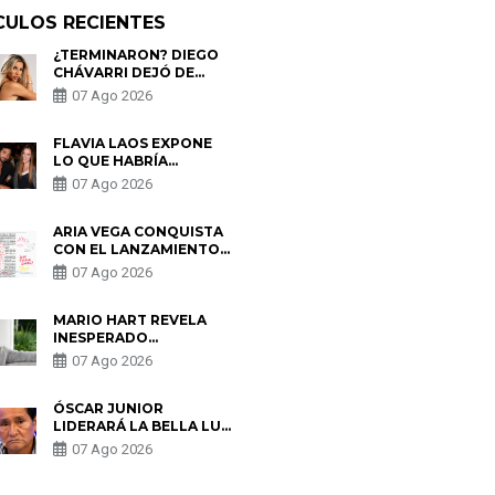
CULOS RECIENTES
¿TERMINARON? DIEGO
CHÁVARRI DEJÓ DE
SEGUIR A GABRIELA
07 Ago 2026
HERRERA Y ANUNCIA SU
SALIDA DE PÓDCAST
FLAVIA LAOS EXPONE
LO QUE HABRÍA
BUSCADO PABLO
07 Ago 2026
HEREDIA CON ALE
FULLER: “UNA DE LAS
PARTES QUERÍA EL
ARIA VEGA CONQUISTA
REMEMBER”
CON EL LANZAMIENTO
DE “TOTOTO (+4)”
07 Ago 2026
MARIO HART REVELA
INESPERADO
PROBLEMA DE SALUD
07 Ago 2026
ANTES DE SEPARARSE
DE KORINA: “ME
ENCONTRARON UN
ÓSCAR JUNIOR
TUMOR”
LIDERARÁ LA BELLA LUZ
TRAS SALIDA DE SU
07 Ago 2026
PADRE POR POLÉMICA
CON NALDY SALDAÑA