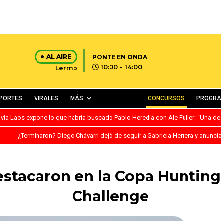
AL AIRE
PONTE EN ONDA
10:00 - 14:00
Lermo
PORTES
VIRALES
MÁS
CONCURSOS
PROGR
avia Laos expone lo que habría buscado Pablo Heredia con Ale Fuller: “Una de
S
¿Terminaron? Diego Chávarri dejó de seguir a Gabriela Herrera y anunci
stacaron en la Copa Huntingt
Challenge