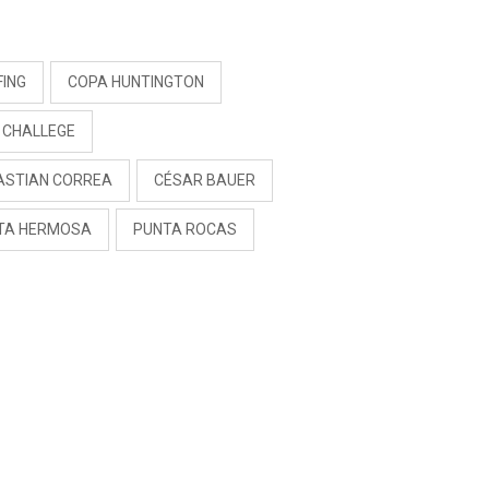
S
FING
COPA HUNTINGTON
A CHALLEGE
ASTIAN CORREA
CÉSAR BAUER
TA HERMOSA
PUNTA ROCAS