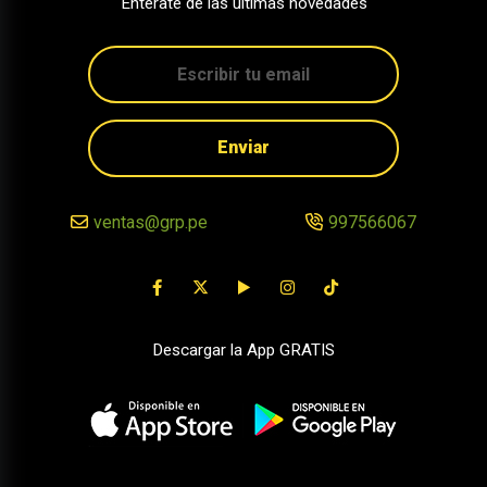
Entérate de las últimas novedades
Enviar
ventas@grp.pe
997566067
Descargar la App GRATIS