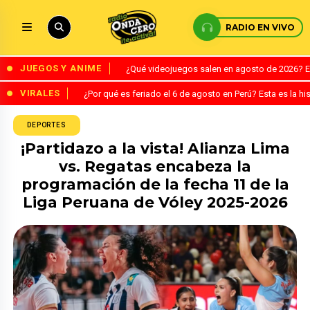
RADIO EN VIVO
JUEGOS Y ANIME
¿Qué videojuegos salen en agosto de 2026? 
VIRALES
¿Por qué es feriado el 6 de agosto en Perú? Esta es la his
DEPORTES
¡Partidazo a la vista! Alianza Lima
vs. Regatas encabeza la
programación de la fecha 11 de la
Liga Peruana de Vóley 2025-2026