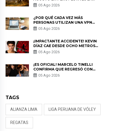
HISTORIA
05 Ago 2026
¿POR QUÉ CADA VEZ MÁS
PERSONAS UTILIZAN UNA VPN
PARA PROTEGER SU
05 Ago 2026
PRIVACIDAD?
¡IMPACTANTE ACCIDENTE! KEVIN
DÍAZ CAE DESDE OCHO METROS
EN “ESTO ES GUERRA” Y GENERA
05 Ago 2026
PREOCUPACIÓN
¡ES OFICIAL! MARCELO TINELLI
CONFIRMA QUE REGRESÓ CON
MILETT FIGUEROA: “EL AMOR
05 Ago 2026
PUDO MÁS”
TAGS
ALIANZA LIMA
LIGA PERUANA DE VÓLEY
REGATAS