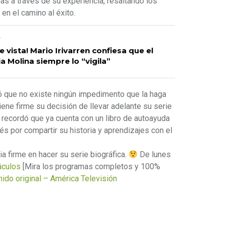
nas a través de su experiencia, resaltando los
en el camino al éxito.
r
e vista! Mario Irivarren confiesa que el
a Molina siempre lo “vigila”
eró que no existe ningún impedimento que la haga
ene firme su decisión de llevar adelante su serie
a recordó que ya cuenta con un libro de autoayuda
rés por compartir su historia y aprendizajes con el
ia firme en hacer su serie biográfica.
De lunes
culos
[Mira los programas completos y 100%
ido original – América Televisión