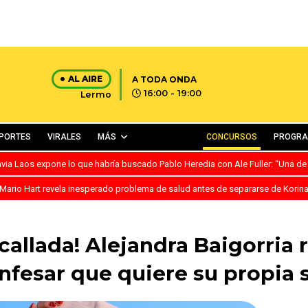
AL AIRE
A TODA ONDA
16:00 - 19:00
Lermo
PORTES
VIRALES
MÁS
CONCURSOS
PROGR
avia Laos expone lo que habría buscado Pablo Heredia con Ale Fuller: “Una de
Mario Hart revela inesperado problema de salud antes de separarse de Korin
callada! Alejandra Baigorria 
onfesar que quiere su propia 