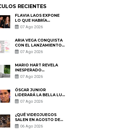
CULOS RECIENTES
FLAVIA LAOS EXPONE
LO QUE HABRÍA
BUSCADO PABLO
07 Ago 2026
HEREDIA CON ALE
FULLER: “UNA DE LAS
PARTES QUERÍA EL
ARIA VEGA CONQUISTA
REMEMBER”
CON EL LANZAMIENTO
DE “TOTOTO (+4)”
07 Ago 2026
MARIO HART REVELA
INESPERADO
PROBLEMA DE SALUD
07 Ago 2026
ANTES DE SEPARARSE
DE KORINA: “ME
ENCONTRARON UN
ÓSCAR JUNIOR
TUMOR”
LIDERARÁ LA BELLA LUZ
TRAS SALIDA DE SU
07 Ago 2026
PADRE POR POLÉMICA
CON NALDY SALDAÑA
¿QUÉ VIDEOJUEGOS
SALEN EN AGOSTO DE
2026? ESTOS SON LOS
06 Ago 2026
ESTRENOS MÁS
ESPERADOS