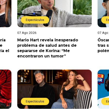
Espectáculos
E
07 Ago 2026
07 Ago
ría
Mario Hart revela inesperado
Óscar
le
problema de salud antes de
tras 
ía el
separarse de Korina: “Me
polé
encontraron un tumor”
Espectáculos
E