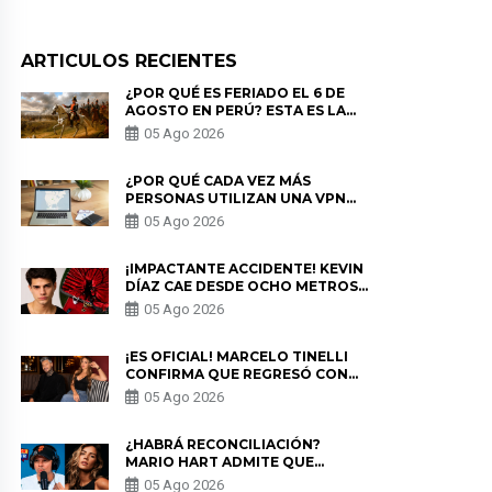
ARTICULOS RECIENTES
¿POR QUÉ ES FERIADO EL 6 DE
AGOSTO EN PERÚ? ESTA ES LA
HISTORIA
05 Ago 2026
¿POR QUÉ CADA VEZ MÁS
PERSONAS UTILIZAN UNA VPN
PARA PROTEGER SU
05 Ago 2026
PRIVACIDAD?
¡IMPACTANTE ACCIDENTE! KEVIN
DÍAZ CAE DESDE OCHO METROS
EN “ESTO ES GUERRA” Y GENERA
05 Ago 2026
PREOCUPACIÓN
¡ES OFICIAL! MARCELO TINELLI
CONFIRMA QUE REGRESÓ CON
MILETT FIGUEROA: “EL AMOR
05 Ago 2026
PUDO MÁS”
¿HABRÁ RECONCILIACIÓN?
MARIO HART ADMITE QUE
PODRÍA VOLVER CON KORINA
05 Ago 2026