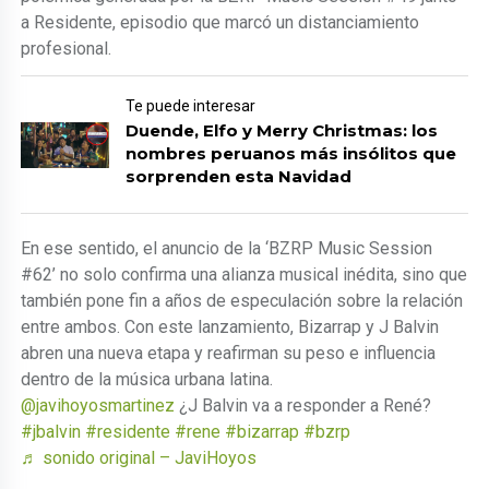
a Residente, episodio que marcó un distanciamiento
profesional.
Te puede interesar
Duende, Elfo y Merry Christmas: los
nombres peruanos más insólitos que
sorprenden esta Navidad
En ese sentido, el anuncio de la ‘BZRP Music Session
#62’ no solo confirma una alianza musical inédita, sino que
también pone fin a años de especulación sobre la relación
entre ambos. Con este lanzamiento, Bizarrap y J Balvin
abren una nueva etapa y reafirman su peso e influencia
dentro de la música urbana latina.
@javihoyosmartinez
¿J Balvin va a responder a René?
#jbalvin
#residente
#rene
#bizarrap
#bzrp
♬ sonido original – JaviHoyos