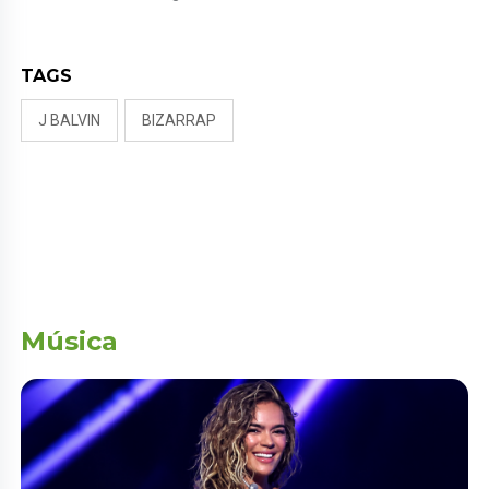
RIVADENEIRA: “NO LE CERRARÍA
LAS PUERTAS”
TAGS
J BALVIN
BIZARRAP
Música