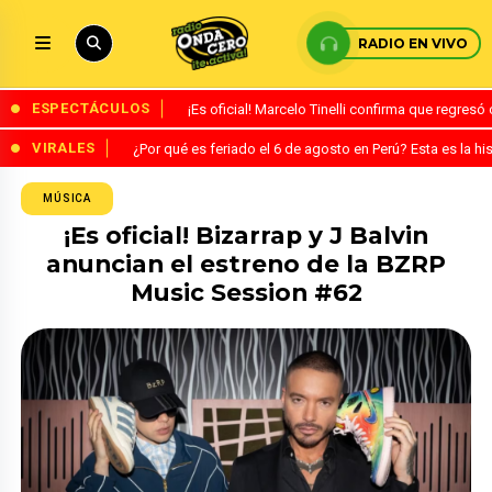
RADIO EN VIVO
ESPECTÁCULOS
¡Es oficial! Marcelo Tinelli confirma que regres
VIRALES
¿Por qué es feriado el 6 de agosto en Perú? Esta es la his
MÚSICA
¡Es oficial! Bizarrap y J Balvin
anuncian el estreno de la BZRP
Music Session #62