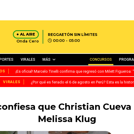
AL AIRE
REGGAETÓN SIN LÍMITES
00:00 - 05:00
Onda Cero
PORTES
VIRALES
MÁS
CONCURSOS
PROGR
OS
¡Es oficial! Marcelo Tinelli confirma que regresó con Milett Figueroa
VIRALES
¿Por qué es feriado el 6 de agosto en Perú? Esta es la histor
nfiesa que Christian Cueva l
Melissa Klug