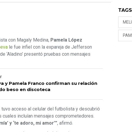
TAG
MEL
PAM
vista con Magaly Medina,
Pamela López
ueva
le fue infiel con la expareja de Jefferson
 de ‘Aladino’ presentó pruebas con mensajes
r
va y Pamela Franco confirman su relación
do beso en discoteca
uvo acceso al celular del futbolista y descubrió
os cuales incluían mensajes comprometedores.
ía’ y ‘te adoro, mi amor’”
, afirmó.