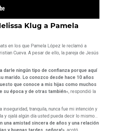
elissa Klug a Pamela
hats en los que Pamela López le reclamó a
istian Cueva. A pesar de ello, la pareja de Jesús
 darle ningún tipo de confianza porque aquí
 su marido. Lo conozco desde hace 10 años
upuesto que conoce a mis hijas como muchos
de su época y de otras también
«, respondió la
 inseguridad, tranquila, nunca fue mi intención y
ila y ojalá algún día usted pueda decir lo mismo…
n una amistad sincera de años y una relación
ias y buenas tardes, señora!»
, acotó.