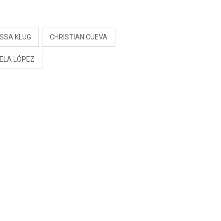
RIVADENEIRA: “NO LE
CERRARÍA LAS
S
PUERTAS”
ISSA KLUG
CHRISTIAN CUEVA
ELA LÓPEZ