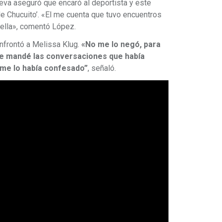
ueva aseguró que encaró al deportista y este
 de Chucuito’. «El me cuenta que tuvo encuentros
n ella», comentó López.
nfrontó a Melissa Klug.
«No me lo negó, para
 le mandé las conversaciones que había
 me lo había confesado”
, señaló.