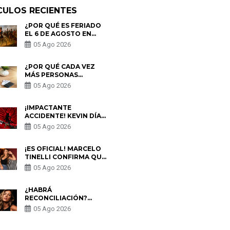
CULOS RECIENTES
¿POR QUÉ ES FERIADO
EL 6 DE AGOSTO EN
PERÚ? ESTA ES LA
05 Ago 2026
HISTORIA
¿POR QUÉ CADA VEZ
MÁS PERSONAS
UTILIZAN UNA VPN
05 Ago 2026
PARA PROTEGER SU
PRIVACIDAD?
¡IMPACTANTE
ACCIDENTE! KEVIN DÍAZ
CAE DESDE OCHO
05 Ago 2026
METROS EN “ESTO ES
GUERRA” Y GENERA
PREOCUPACIÓN
¡ES OFICIAL! MARCELO
TINELLI CONFIRMA QUE
REGRESÓ CON MILETT
05 Ago 2026
FIGUEROA: “EL AMOR
PUDO MÁS”
¿HABRÁ
RECONCILIACIÓN?
MARIO HART ADMITE
05 Ago 2026
QUE PODRÍA VOLVER
CON KORINA