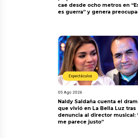
cae desde ocho metros en “E
es guerra” y genera preocupa
Espectáculos
05 Ago 2026
Naldy Saldaña cuenta el dram
que vivió en La Bella Luz tras
denuncia al director musical:
me parece justo”