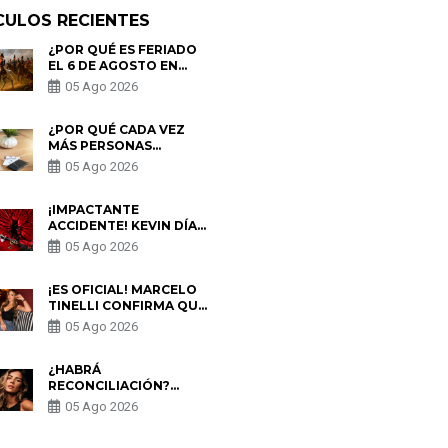
CULOS RECIENTES
¿POR QUÉ ES FERIADO
EL 6 DE AGOSTO EN
PERÚ? ESTA ES LA
05 Ago 2026
HISTORIA
¿POR QUÉ CADA VEZ
MÁS PERSONAS
UTILIZAN UNA VPN
05 Ago 2026
PARA PROTEGER SU
PRIVACIDAD?
¡IMPACTANTE
ACCIDENTE! KEVIN DÍAZ
CAE DESDE OCHO
05 Ago 2026
METROS EN “ESTO ES
GUERRA” Y GENERA
PREOCUPACIÓN
¡ES OFICIAL! MARCELO
TINELLI CONFIRMA QUE
REGRESÓ CON MILETT
05 Ago 2026
FIGUEROA: “EL AMOR
PUDO MÁS”
¿HABRÁ
RECONCILIACIÓN?
MARIO HART ADMITE
05 Ago 2026
QUE PODRÍA VOLVER
CON KORINA