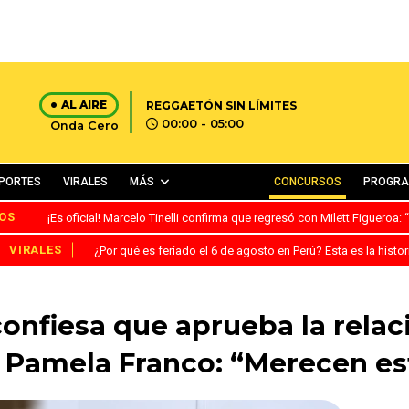
AL AIRE
REGGAETÓN SIN LÍMITES
00:00 - 05:00
Onda Cero
PORTES
VIRALES
MÁS
CONCURSOS
PROGR
OS
¡Es oficial! Marcelo Tinelli confirma que regresó con Milett Figueroa
VIRALES
¿Por qué es feriado el 6 de agosto en Perú? Esta es la histor
nfiesa que aprueba la relac
 Pamela Franco: “Merecen est