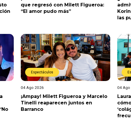
sto
que regresó con Milett Figueroa:
admit
ción
“El amor pudo más”
Korin
las p
Espectáculos
E
04 Ago 2026
04 Ago
a
¡Ampay! Milett Figueroa y Marcelo
Laura
Tinelli reaparecen juntos en
cómo 
 “No
Barranco
‘colá
frec