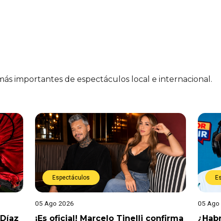
 más importantes de espectáculos local e internacional.
Espectáculos
E
05 Ago 2026
05 Ago
 Díaz
¡Es oficial! Marcelo Tinelli confirma
¿Habr