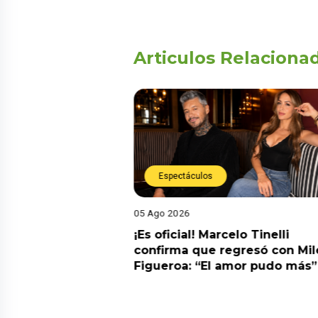
Articulos Relaciona
Espectáculos
05 Ago 2026
cidente! Kevin
¡Es oficial! Marcelo Tinelli
e ocho metros en
confirma que regresó con Mil
a” y genera
Figueroa: “El amor pudo más”