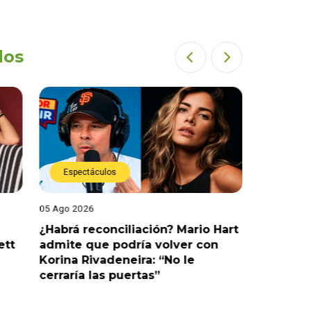
dos
Espectáculos
Espect
05 Ago 2026
05 Ago 202
¿Habrá reconciliación? Mario Hart
Naldy Sa
ett
admite que podría volver con
que vivi
Korina Rivadeneira: “No le
denuncia
cerraría las puertas”
me parec