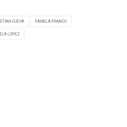
RIVADENEIRA: “NO LE
CERRARÍA LAS
S
PUERTAS”
ISTIAN CUEVA
PAMELA FRANCO
ELA LÓPEZ