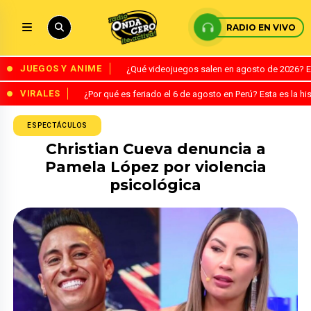
RADIO EN VIVO
JUEGOS Y ANIME
¿Qué videojuegos salen en agosto de 2026? 
VIRALES
¿Por qué es feriado el 6 de agosto en Perú? Esta es la his
ESPECTÁCULOS
Christian Cueva denuncia a
Pamela López por violencia
psicológica