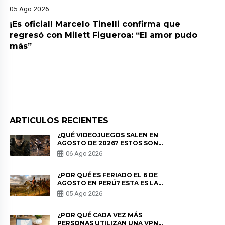
05 Ago 2026
¡Es oficial! Marcelo Tinelli confirma que
regresó con Milett Figueroa: “El amor pudo
más”
ARTICULOS RECIENTES
¿QUÉ VIDEOJUEGOS SALEN EN
AGOSTO DE 2026? ESTOS SON
LOS ESTRENOS MÁS ESPERADOS
06 Ago 2026
¿POR QUÉ ES FERIADO EL 6 DE
AGOSTO EN PERÚ? ESTA ES LA
HISTORIA
05 Ago 2026
¿POR QUÉ CADA VEZ MÁS
PERSONAS UTILIZAN UNA VPN