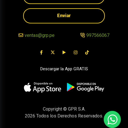
Enviar
ventas@grp.pe
997566067
Descargar la App GRATIS
Copyright © GPR S.A.
2026
Todos los Derechos Reservados.