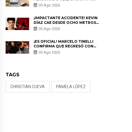
PARA PROTEGER SU
05 Ago 2026
PRIVACIDAD?
¡IMPACTANTE ACCIDENTE! KEVIN
DÍAZ CAE DESDE OCHO METROS
EN “ESTO ES GUERRA” Y GENERA
05 Ago 2026
PREOCUPACIÓN
¡ES OFICIAL! MARCELO TINELLI
CONFIRMA QUE REGRESÓ CON
MILETT FIGUEROA: “EL AMOR
05 Ago 2026
PUDO MÁS”
TAGS
CHRISTIAN CUEVA
PAMELA LÓPEZ