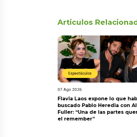
Articulos Relaciona
Espectáculos
07 Ago 2026
Diego Chávarri
Flavia Laos expone lo que hab
 a Gabriela Herrera
buscado Pablo Heredia con A
alida de pódcast
Fuller: “Una de las partes que
el remember”