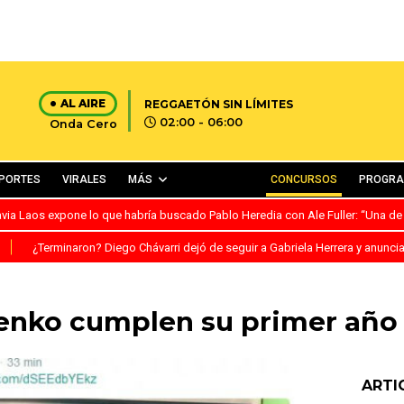
AL AIRE
REGGAETÓN SIN LÍMITES
02:00 - 06:00
Onda Cero
PORTES
VIRALES
MÁS
CONCURSOS
PROGR
avia Laos expone lo que habría buscado Pablo Heredia con Ale Fuller: “Una de
S
¿Terminaron? Diego Chávarri dejó de seguir a Gabriela Herrera y anunci
enko cumplen su primer año
ARTI