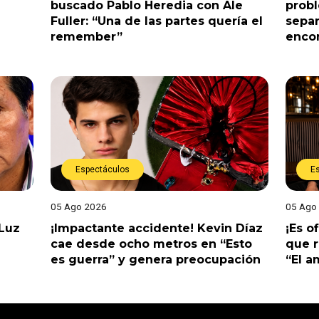
buscado Pablo Heredia con Ale
prob
Fuller: “Una de las partes quería el
separ
remember”
enco
Espectáculos
E
05 Ago 2026
05 Ago
 Luz
¡Impactante accidente! Kevin Díaz
¡Es o
cae desde ocho metros en “Esto
que r
es guerra” y genera preocupación
“El 