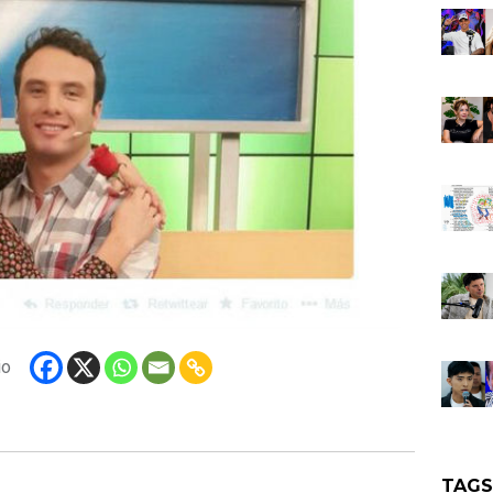
io
TAG