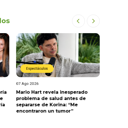
dos
Espectáculos
Espect
07 Ago 2026
07 Ago 202
ría
Mario Hart revela inesperado
Óscar Ju
le
problema de salud antes de
tras sal
ría
separarse de Korina: “Me
polémic
encontraron un tumor”