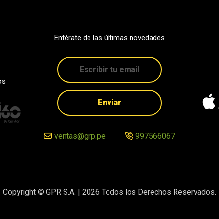
Entérate de las últimas novedades
os
Enviar
ventas@grp.pe
997566067
Copyright © GPR S.A. |
2026
Todos los Derechos Reservados.