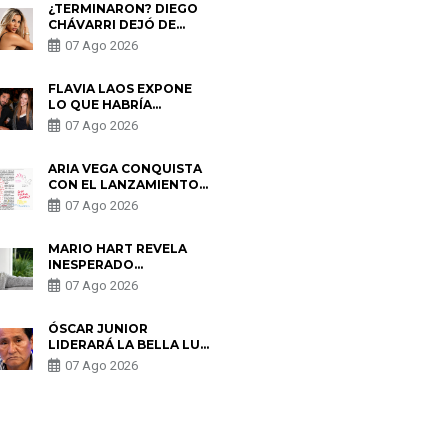
¿TERMINARON? DIEGO
CHÁVARRI DEJÓ DE
SEGUIR A GABRIELA
07 Ago 2026
HERRERA Y ANUNCIA SU
SALIDA DE PÓDCAST
FLAVIA LAOS EXPONE
LO QUE HABRÍA
BUSCADO PABLO
07 Ago 2026
HEREDIA CON ALE
FULLER: “UNA DE LAS
PARTES QUERÍA EL
ARIA VEGA CONQUISTA
REMEMBER”
CON EL LANZAMIENTO
DE “TOTOTO (+4)”
07 Ago 2026
MARIO HART REVELA
INESPERADO
PROBLEMA DE SALUD
07 Ago 2026
ANTES DE SEPARARSE
DE KORINA: “ME
ENCONTRARON UN
ÓSCAR JUNIOR
TUMOR”
LIDERARÁ LA BELLA LUZ
TRAS SALIDA DE SU
07 Ago 2026
PADRE POR POLÉMICA
CON NALDY SALDAÑA
S