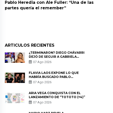
Pablo Heredia con Ale Fuller: “Una de las
partes quería el remember”
ARTICULOS RECIENTES
¿TERMINARON? DIEGO CHÁVARRI
DEJÓ DE SEGUIR A GABRIELA
HERRERA Y ANUNCIA SU SALIDA
07 Ago 2026
DE PÓDCAST
FLAVIA LAOS EXPONE LO QUE
HABRÍA BUSCADO PABLO
HEREDIA CON ALE FULLER: “UNA
07 Ago 2026
DE LAS PARTES QUERÍA EL
REMEMBER”
ARIA VEGA CONQUISTA CON EL
LANZAMIENTO DE “TOTOTO (+4)”
07 Ago 2026