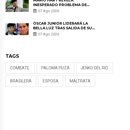
MARIO HART REVELA
INESPERADO PROBLEMA DE
SALUD ANTES DE SEPARARSE DE
07 Ago 2026
KORINA: “ME ENCONTRARON UN
TUMOR”
ÓSCAR JUNIOR LIDERARÁ LA
BELLA LUZ TRAS SALIDA DE SU
PADRE POR POLÉMICA CON
07 Ago 2026
NALDY SALDAÑA
TAGS
COMBATE.
PALOMA FIUZA
JENKO DEL RIO
BRASILERA
ESPOSA
MALTRATA