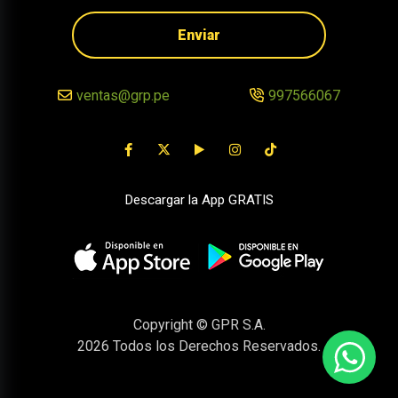
Enviar
ventas@grp.pe
997566067
Descargar la App GRATIS
Copyright © GPR S.A.
2026
Todos los Derechos Reservados.