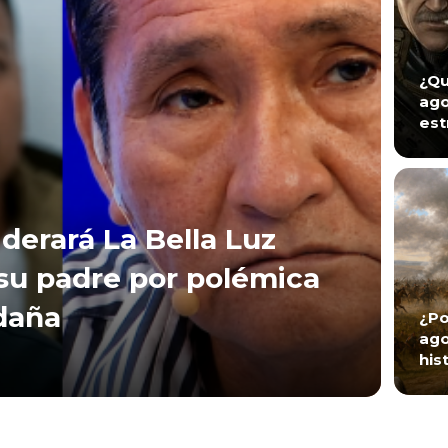
¿Qu
ago
est
iderará La Bella Luz
 su padre por polémica
daña
¿Po
ago
his