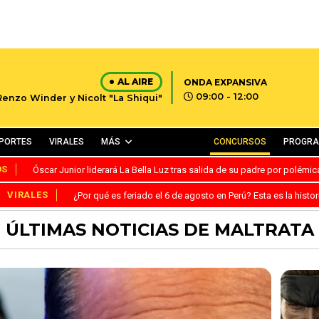
AL AIRE
ONDA EXPANSIVA
09:00 - 12:00
Renzo Winder y Nicolt "La Shiqui"
PORTES
VIRALES
MÁS
CONCURSOS
PROGR
OS
Óscar Junior liderará La Bella Luz tras salida de su padre por polémi
VIRALES
¿Por qué es feriado el 6 de agosto en Perú? Esta es la histor
ÚLTIMAS NOTICIAS DE MALTRATA