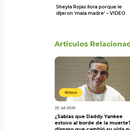
Sheyla Rojas llora porque le
dijeron ‘mala madre’ – VIDEO
Articulos Relaciona
Música
23 Jul 2026
ia su nuevo álbum
¿Sabías que Daddy Yankee
nto de sentir
estuvo al borde de la muerte?
 la fecha de
disparo que cambió su vida p