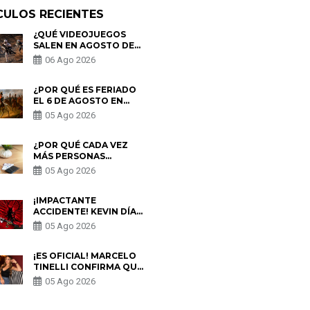
CULOS RECIENTES
¿QUÉ VIDEOJUEGOS
SALEN EN AGOSTO DE
2026? ESTOS SON LOS
06 Ago 2026
ESTRENOS MÁS
ESPERADOS
¿POR QUÉ ES FERIADO
EL 6 DE AGOSTO EN
PERÚ? ESTA ES LA
05 Ago 2026
HISTORIA
¿POR QUÉ CADA VEZ
MÁS PERSONAS
UTILIZAN UNA VPN
05 Ago 2026
PARA PROTEGER SU
PRIVACIDAD?
¡IMPACTANTE
ACCIDENTE! KEVIN DÍAZ
CAE DESDE OCHO
05 Ago 2026
METROS EN “ESTO ES
GUERRA” Y GENERA
PREOCUPACIÓN
¡ES OFICIAL! MARCELO
TINELLI CONFIRMA QUE
REGRESÓ CON MILETT
05 Ago 2026
FIGUEROA: “EL AMOR
PUDO MÁS”