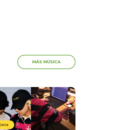
TI.”
MÁS MÚSICA
úsica