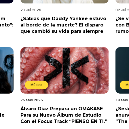
23 Jul 2026
02 Jul 
bum
¿Sabías que Daddy Yankee estuvo
¿Se 
anto”:
al borde de la muerte? El disparo
con B
que cambió su vida para siempre
rumo
Música
M
26 May 2026
18 May
Álvaro Díaz Prepara un OMAKASE
¿Será
de
Para su Nuevo Álbum de Estudio
anunc
Con el Focus Track “PIENSO EN TI.”
“The 