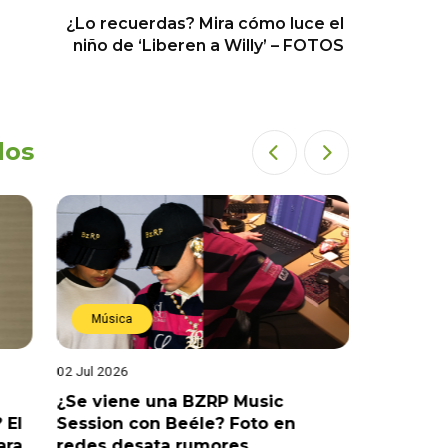
¿Lo recuerdas? Mira cómo luce el
niño de ‘Liberen a Willy’ – FOTOS
dos
Música
Estren
02 Jul 2026
19 Jun 202
¿Se viene una BZRP Music
Renzo Wi
 El
Session con Beéle? Foto en
romance
ara
redes desata rumores
“Tic Tac