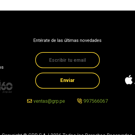
Entérate de las últimas novedades
os
Enviar
ventas@grp.pe
997566067