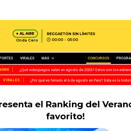
AL AIRE
REGGAETÓN SIN LÍMITES
00:00 - 05:00
Onda Cero
PORTES
VIRALES
MÁS
CONCURSOS
PROGR
NIME
¿Qué videojuegos salen en agosto de 2026? Estos son los estre
VIRALES
¿Por qué es feriado el 6 de agosto en Perú? Esta es la histor
esenta el Ranking del Verano
favorito!