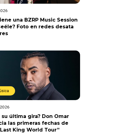
2026
viene una BZRP Music Session
eéle? Foto en redes desata
res
úsica
 2026
 su última gira? Don Omar
ia las primeras fechas de
Last King World Tour”