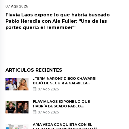
07 Ago 2026
Flavia Laos expone lo que habría buscado
Pablo Heredia con Ale Fuller: “Una de las
partes quería el remember”
ARTICULOS RECIENTES
¿TERMINARON? DIEGO CHÁVARRI
DEJÓ DE SEGUIR A GABRIELA
HERRERA Y ANUNCIA SU SALIDA
07 Ago 2026
DE PÓDCAST
FLAVIA LAOS EXPONE LO QUE
HABRÍA BUSCADO PABLO
HEREDIA CON ALE FULLER: “UNA
07 Ago 2026
DE LAS PARTES QUERÍA EL
REMEMBER”
ARIA VEGA CONQUISTA CON EL