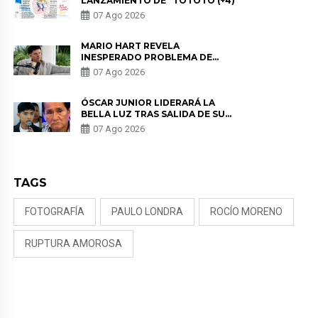
LANZAMIENTO DE “TOTOTO (+4)”
07 Ago 2026
MARIO HART REVELA
INESPERADO PROBLEMA DE
SALUD ANTES DE SEPARARSE DE
07 Ago 2026
KORINA: “ME ENCONTRARON UN
TUMOR”
ÓSCAR JUNIOR LIDERARÁ LA
BELLA LUZ TRAS SALIDA DE SU
PADRE POR POLÉMICA CON
07 Ago 2026
NALDY SALDAÑA
TAGS
FOTOGRAFÍA
PAULO LONDRA
ROCÍO MORENO
RUPTURA AMOROSA