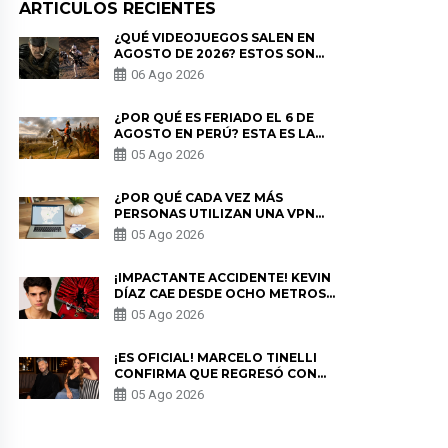
ARTICULOS RECIENTES
¿QUÉ VIDEOJUEGOS SALEN EN
AGOSTO DE 2026? ESTOS SON
LOS ESTRENOS MÁS ESPERADOS
06 Ago 2026
¿POR QUÉ ES FERIADO EL 6 DE
AGOSTO EN PERÚ? ESTA ES LA
HISTORIA
05 Ago 2026
¿POR QUÉ CADA VEZ MÁS
PERSONAS UTILIZAN UNA VPN
PARA PROTEGER SU
05 Ago 2026
PRIVACIDAD?
¡IMPACTANTE ACCIDENTE! KEVIN
DÍAZ CAE DESDE OCHO METROS
EN “ESTO ES GUERRA” Y GENERA
05 Ago 2026
PREOCUPACIÓN
¡ES OFICIAL! MARCELO TINELLI
CONFIRMA QUE REGRESÓ CON
MILETT FIGUEROA: “EL AMOR
05 Ago 2026
PUDO MÁS”