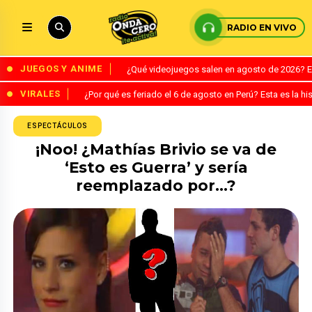
RADIO EN VIVO
JUEGOS Y ANIME
¿Qué videojuegos salen en agosto de 2026? 
VIRALES
¿Por qué es feriado el 6 de agosto en Perú? Esta es la his
ESPECTÁCULOS
¡Noo! ¿Mathías Brivio se va de
‘Esto es Guerra’ y sería
reemplazado por…?