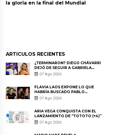
la gloria en la final del Mundial
ARTICULOS RECIENTES
¿TERMINARON? DIEGO CHÁVARRI
DEJÓ DE SEGUIR A GABRIELA
HERRERA Y ANUNCIA SU SALIDA
07 Ago 2026
DE PÓDCAST
FLAVIA LAOS EXPONE LO QUE
HABRÍA BUSCADO PABLO
HEREDIA CON ALE FULLER: “UNA
07 Ago 2026
DE LAS PARTES QUERÍA EL
REMEMBER”
ARIA VEGA CONQUISTA CON EL
LANZAMIENTO DE “TOTOTO (+4)”
07 Ago 2026