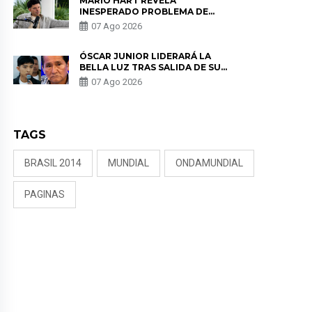
MARIO HART REVELA
INESPERADO PROBLEMA DE
SALUD ANTES DE SEPARARSE DE
07 Ago 2026
KORINA: “ME ENCONTRARON UN
TUMOR”
ÓSCAR JUNIOR LIDERARÁ LA
BELLA LUZ TRAS SALIDA DE SU
PADRE POR POLÉMICA CON
07 Ago 2026
NALDY SALDAÑA
TAGS
BRASIL 2014
MUNDIAL
ONDAMUNDIAL
PAGINAS