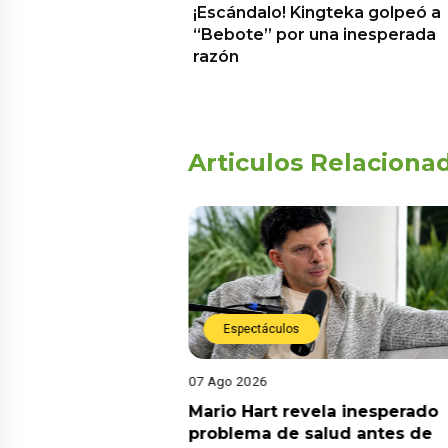
¡Escándalo! Kingteka golpeó a
“Bebote” por una inesperada
razón
Articulos Relaciona
Espectáculos
07 Ago 2026
pone lo que habría
Mario Hart revela inesperado
 Heredia con Ale
problema de salud antes de