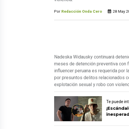
Por
Redacción Onda Cero
28 May 2
Nadeska Widausky continuará detenid
meses de detención preventiva con fi
influencer peruana es requerida por l
por presuntos delitos relacionados c
explotación sexual y robo con violenc
Te puede in
¡Escándal
inespera