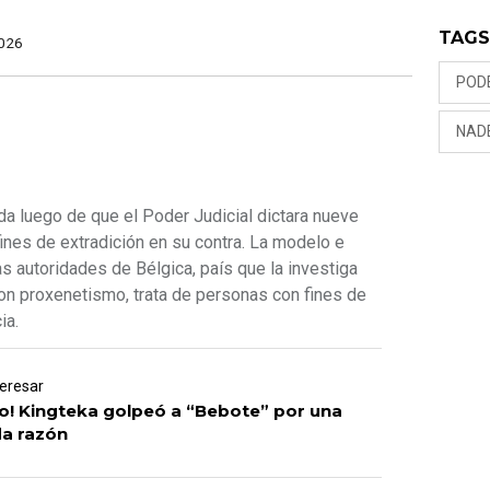
TAG
026
PODE
NAD
a luego de que el Poder Judicial dictara nueve
nes de extradición en su contra. La modelo e
as autoridades de Bélgica, país que la investiga
on proxenetismo, trata de personas con fines de
ia.
teresar
o! Kingteka golpeó a “Bebote” por una
da razón