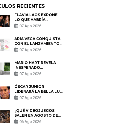
CULOS RECIENTES
FLAVIA LAOS EXPONE
LO QUE HABRÍA
BUSCADO PABLO
07 Ago 2026
HEREDIA CON ALE
FULLER: “UNA DE LAS
PARTES QUERÍA EL
ARIA VEGA CONQUISTA
REMEMBER”
CON EL LANZAMIENTO
DE “TOTOTO (+4)”
07 Ago 2026
MARIO HART REVELA
INESPERADO
PROBLEMA DE SALUD
07 Ago 2026
ANTES DE SEPARARSE
DE KORINA: “ME
ENCONTRARON UN
ÓSCAR JUNIOR
TUMOR”
LIDERARÁ LA BELLA LUZ
TRAS SALIDA DE SU
07 Ago 2026
PADRE POR POLÉMICA
CON NALDY SALDAÑA
¿QUÉ VIDEOJUEGOS
SALEN EN AGOSTO DE
2026? ESTOS SON LOS
06 Ago 2026
ESTRENOS MÁS
ESPERADOS