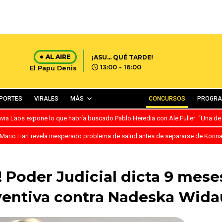
AL AIRE
¡ASU… QUÉ TARDE!
13:00 - 16:00
El Papu Denis
PORTES
VIRALES
MÁS
CONCURSOS
PROGR
avia Laos expone lo que habría buscado Pablo Heredia con Ale Fuller: “Una de
Mario Hart revela inesperado problema de salud antes de separarse de Korin
n! Poder Judicial dicta 9 mes
ventiva contra Nadeska Wida