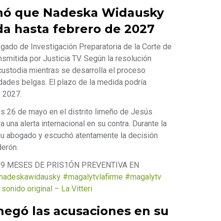
enó que Nadeska Widausky
a hasta febrero de 2027
zgado de Investigación Preparatoria de la Corte de
nsmitida por Justicia TV. Según la resolución
custodia mientras se desarrolla el proceso
ridades belgas. El plazo de la medida podría
e 2027.
es 26 de mayo en el distrito limeño de Jesús
a una alerta internacional en su contra. Durante la
 su abogado y escuchó atentamente la decisión
derón.
9 MESES DE PRIS1ÓN PREVENTIVA EN
nadeskawidausky
#magalytvlafirme
#magalytv
sonido original – La Vitteri
egó las acusaciones en su