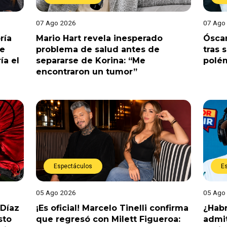
07 Ago 2026
07 Ago
ría
Mario Hart revela inesperado
Óscar
le
problema de salud antes de
tras 
ía el
separarse de Korina: “Me
polé
encontraron un tumor”
Espectáculos
E
05 Ago 2026
05 Ago
 Díaz
¡Es oficial! Marcelo Tinelli confirma
¿Habr
sto
que regresó con Milett Figueroa:
admit