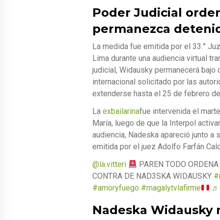
Poder Judicial ord
permanezca detenid
La medida fue emitida por el 33.° Ju
Lima durante una audiencia virtual tra
judicial, Widausky permanecerá bajo 
internacional solicitado por las auto
extenderse hasta el 25 de febrero d
La
exbailarina
fue intervenida el mart
María, luego de que la Interpol activar
audiencia, Nadeska apareció junto a
emitida por el juez Adolfo Farfán Cal
@la.vitteri
PAREN TODO ORDENA 
CONTRA DE NAD3SKA WIDAUSKY
#
#amoryfuego
#magalytvlafirme
♬ 
Nadeska Widausky n