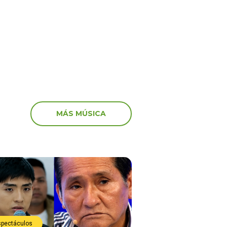
 guerra” y genera
Figueroa: “El amor pud
ación
MÁS MÚSICA
spectáculos