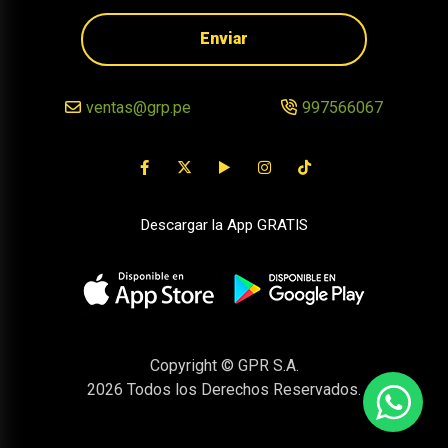
Enviar
ventas@grp.pe
997566067
Descargar la App GRATIS
Copyright © GPR S.A.
2026
Todos los Derechos Reservados.