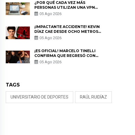
¿POR QUÉ CADA VEZ MÁS
PERSONAS UTILIZAN UNA VPN
PARA PROTEGER SU
05 Ago 2026
PRIVACIDAD?
¡IMPACTANTE ACCIDENTE! KEVIN
DÍAZ CAE DESDE OCHO METROS
EN “ESTO ES GUERRA” Y GENERA
05 Ago 2026
PREOCUPACIÓN
¡ES OFICIAL! MARCELO TINELLI
CONFIRMA QUE REGRESÓ CON
MILETT FIGUEROA: “EL AMOR
05 Ago 2026
PUDO MÁS”
TAGS
UNIVERSITARIO DE DEPORTES
RAÚL RUIDÍAZ