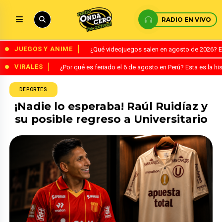
RADIO EN VIVO
JUEGOS Y ANIME
¿Qué videojuegos salen en agosto de 2026? 
VIRALES
¿Por qué es feriado el 6 de agosto en Perú? Esta es la his
DEPORTES
¡Nadie lo esperaba! Raúl Ruidíaz y
su posible regreso a Universitario