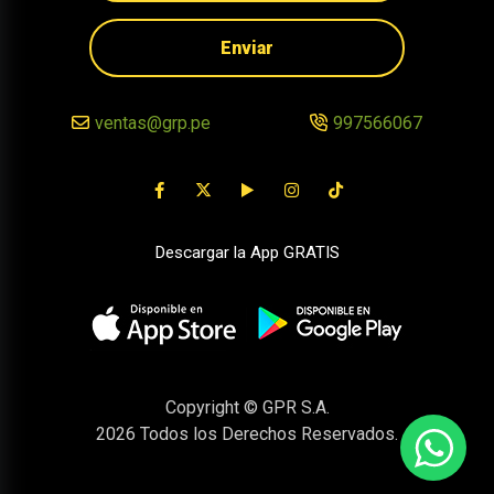
Enviar
ventas@grp.pe
997566067
Descargar la App GRATIS
Copyright © GPR S.A.
2026
Todos los Derechos Reservados.