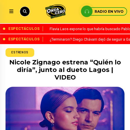
RADIO EN VIVO
ESPECTÁCULOS
Flavia Laos expone lo que habría buscado Pablo 
ESPECTÁCULOS
¿Terminaron? Diego Chávarri dejó de seguir a Ga
ESTRENOS
Nicole Zignago estrena “Quién lo
diría”, junto al dueto Lagos |
VIDEO