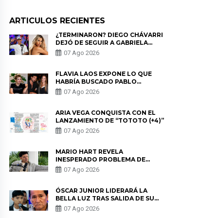
ARTICULOS RECIENTES
¿TERMINARON? DIEGO CHÁVARRI
DEJÓ DE SEGUIR A GABRIELA
HERRERA Y ANUNCIA SU SALIDA
07 Ago 2026
DE PÓDCAST
FLAVIA LAOS EXPONE LO QUE
HABRÍA BUSCADO PABLO
HEREDIA CON ALE FULLER: “UNA
07 Ago 2026
DE LAS PARTES QUERÍA EL
REMEMBER”
ARIA VEGA CONQUISTA CON EL
LANZAMIENTO DE “TOTOTO (+4)”
07 Ago 2026
MARIO HART REVELA
INESPERADO PROBLEMA DE
SALUD ANTES DE SEPARARSE DE
07 Ago 2026
KORINA: “ME ENCONTRARON UN
TUMOR”
ÓSCAR JUNIOR LIDERARÁ LA
BELLA LUZ TRAS SALIDA DE SU
PADRE POR POLÉMICA CON
07 Ago 2026
NALDY SALDAÑA