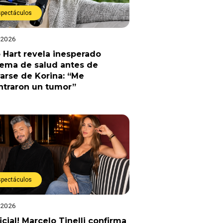
spectáculos
 2026
 Hart revela inesperado
lema de salud antes de
arse de Korina: “Me
ntraron un tumor”
spectáculos
 2026
ficial! Marcelo Tinelli confirma