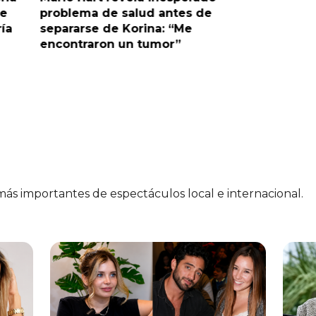
 antes de
tras salida de su padre por
a: “Me
polémica con Naldy Saldaña
mor”
 más importantes de espectáculos local e internacional.