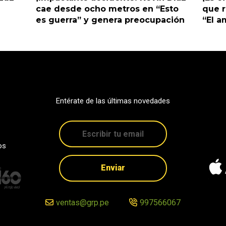
cae desde ocho metros en “Esto
que r
es guerra” y genera preocupación
“El 
Entérate de las últimas novedades
os
Enviar
ventas@grp.pe
997566067