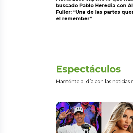
cado Pablo Heredia con Ale
problema de salud
er: “Una de las partes quería
separarse de Korin
remember”
encontraron un tu
Espectáculos
Manténte al día con las noticias