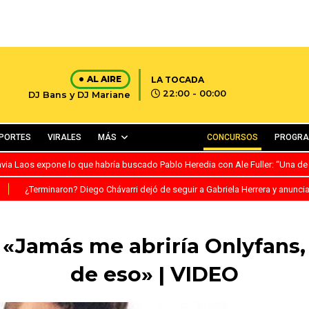
AL AIRE
LA TOCADA
22:00 - 00:00
DJ Bans y DJ Mariane
PORTES
VIRALES
MÁS
CONCURSOS
PROGR
avia Laos expone lo que habría buscado Pablo Heredia con Ale Fuller: “Una de
S
¿Terminaron? Diego Chávarri dejó de seguir a Gabriela Herrera y anunci
: «Jamás me abriría Onlyfans,
de eso» | VIDEO