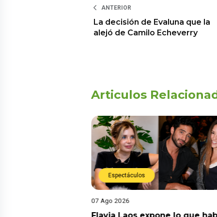
ANTERIOR
La decisión de Evaluna que la
alejó de Camilo Echeverry
Articulos Relaciona
Espectáculos
Espectáculos
go 2026
07 Ago 2026
via Laos expone lo que habría
Mario Hart revela 