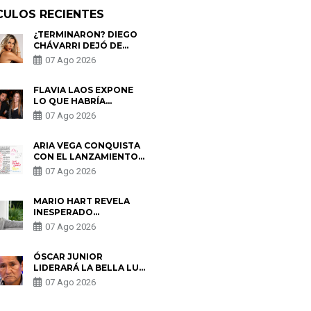
CULOS RECIENTES
¿TERMINARON? DIEGO
CHÁVARRI DEJÓ DE
SEGUIR A GABRIELA
07 Ago 2026
HERRERA Y ANUNCIA SU
SALIDA DE PÓDCAST
FLAVIA LAOS EXPONE
LO QUE HABRÍA
BUSCADO PABLO
07 Ago 2026
HEREDIA CON ALE
FULLER: “UNA DE LAS
PARTES QUERÍA EL
ARIA VEGA CONQUISTA
REMEMBER”
CON EL LANZAMIENTO
DE “TOTOTO (+4)”
07 Ago 2026
MARIO HART REVELA
INESPERADO
PROBLEMA DE SALUD
07 Ago 2026
ANTES DE SEPARARSE
DE KORINA: “ME
ENCONTRARON UN
ÓSCAR JUNIOR
TUMOR”
LIDERARÁ LA BELLA LUZ
TRAS SALIDA DE SU
07 Ago 2026
PADRE POR POLÉMICA
CON NALDY SALDAÑA