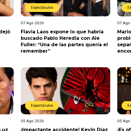
Espectáculos
E
07 Ago 2026
07 Ago
dejó
Flavia Laos expone lo que habría
Mario
buscado Pablo Heredia con Ale
prob
Fuller: “Una de las partes quería el
separ
remember”
enco
Espectáculos
E
05 Ago 2026
05 Ago
 Luz
¡Impactante accidente! Kevin Díaz
¡Es o