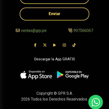
Enviar
ventas@grp.pe
997566067
Descargar la App GRATIS
Copyright © GPR S.A.
2026
Todos los Derechos Reservados.