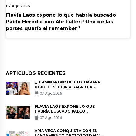
07 Ago 2026
Flavia Laos expone lo que habría buscado
Pablo Heredia con Ale Fuller: “Una de las
partes quería el remember”
ARTICULOS RECIENTES
¿TERMINARON? DIEGO CHÁVARRI
DEJÓ DE SEGUIR A GABRIELA
HERRERA Y ANUNCIA SU SALIDA
07 Ago 2026
DE PÓDCAST
FLAVIA LAOS EXPONE LO QUE
HABRÍA BUSCADO PABLO
HEREDIA CON ALE FULLER: “UNA
07 Ago 2026
DE LAS PARTES QUERÍA EL
REMEMBER”
ARIA VEGA CONQUISTA CON EL
LANZAMIENTO DE “TOTOTO (+4)”