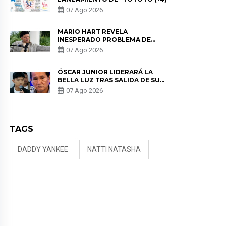
07 Ago 2026
MARIO HART REVELA
INESPERADO PROBLEMA DE
SALUD ANTES DE SEPARARSE DE
07 Ago 2026
KORINA: “ME ENCONTRARON UN
TUMOR”
ÓSCAR JUNIOR LIDERARÁ LA
BELLA LUZ TRAS SALIDA DE SU
PADRE POR POLÉMICA CON
07 Ago 2026
NALDY SALDAÑA
TAGS
DADDY YANKEE
NATTI NATASHA