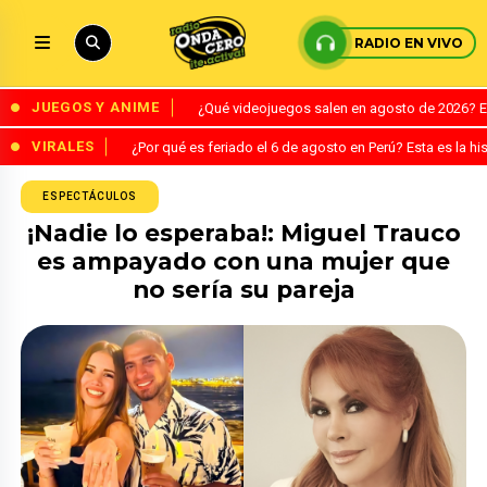
RADIO EN VIVO
JUEGOS Y ANIME
¿Qué videojuegos salen en agosto de 2026? 
VIRALES
¿Por qué es feriado el 6 de agosto en Perú? Esta es la his
ESPECTÁCULOS
¡Nadie lo esperaba!: Miguel Trauco
es ampayado con una mujer que
no sería su pareja