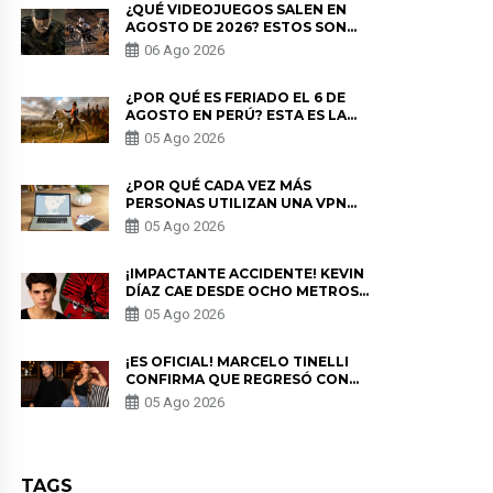
¿QUÉ VIDEOJUEGOS SALEN EN
AGOSTO DE 2026? ESTOS SON
LOS ESTRENOS MÁS ESPERADOS
06 Ago 2026
¿POR QUÉ ES FERIADO EL 6 DE
AGOSTO EN PERÚ? ESTA ES LA
HISTORIA
05 Ago 2026
¿POR QUÉ CADA VEZ MÁS
PERSONAS UTILIZAN UNA VPN
PARA PROTEGER SU
05 Ago 2026
PRIVACIDAD?
¡IMPACTANTE ACCIDENTE! KEVIN
DÍAZ CAE DESDE OCHO METROS
EN “ESTO ES GUERRA” Y GENERA
05 Ago 2026
PREOCUPACIÓN
¡ES OFICIAL! MARCELO TINELLI
CONFIRMA QUE REGRESÓ CON
MILETT FIGUEROA: “EL AMOR
05 Ago 2026
PUDO MÁS”
TAGS