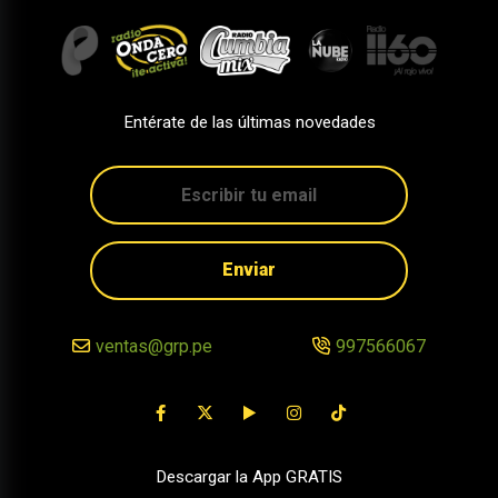
Entérate de las últimas novedades
Enviar
ventas@grp.pe
997566067
Descargar la App GRATIS